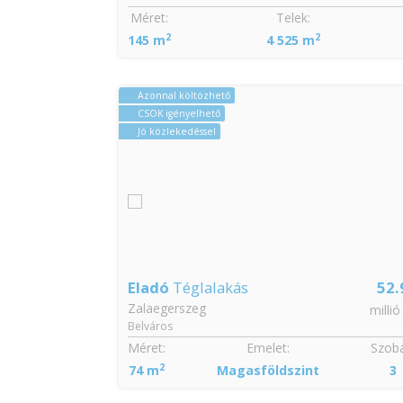
Szobák:
Méret:
Telek:
2
2
3
145 m
4 525 m
Azonnal költözhető
CSOK igényelhető
Jó közlekedéssel
26.9
Eladó
Téglalakás
52.
Zalaegerszeg
millió Ft
millió
Belváros
Szobák:
Méret:
Emelet:
Szobá
2
3
74 m
Magasföldszint
3