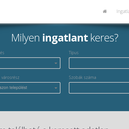
Ingat
Milyen
ingatlant
keres?
lés
Típus
, városrész
Szobák száma
szon települést