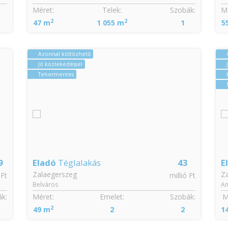
Méret:
Telek:
Szobák:
Mé
2
2
47 m
1 055 m
1
5
Azonnal költözhető
Jó közlekedéssel
Tehermentes
9
Eladó
Téglalakás
43
E
Zalaegerszeg
Z
 Ft
millió Ft
Belváros
An
k:
Méret:
Emelet:
Szobák:
M
2
49 m
2
2
1