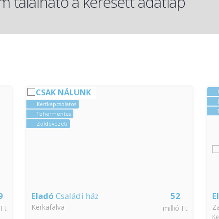
 található a keresett adatlap
CSAK NÁLUNK
Kertkapcsolatos
Tehermentes
Zöldövezeti
9
Eladó
Családi ház
52
E
Kerkafalva
Z
 Ft
millió Ft
Ke