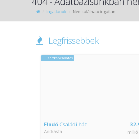
404 - Adatbázisunkban nem
Ingatlanok
Nem található ingatlan
Legfrissebbek
Kertkapcsolatos
65
Eladó
Családi ház
32.
Andrásfa
millió Ft
millió