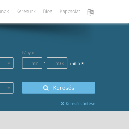
lanok
Keresünk
Blog
Kapcsolat
Irányár
-
millió Ft
Keresés
Kereső kiürítése