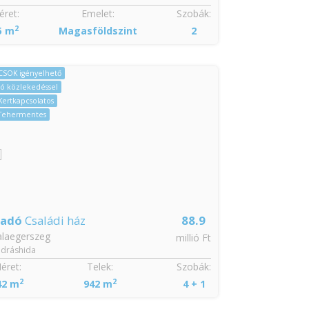
ret:
Emelet:
Szobák:
Méret:
2
2
5 m
Magasföldszint
2
70 m
CSAK NÁ
CSOK igényelhető
Jó közlekedéssel
Azonnal költöz
Kertkapcsolatos
Kertkapcsolatos
Tehermentes
Tehermentes
Zöldövezeti
ladó
Családi ház
88.9
Eladó
Nyar
alaegerszeg
Lovászi
millió Ft
dráshida
éret:
Telek:
Szobák:
Méret:
2
2
2
42 m
942 m
4 + 1
46 m