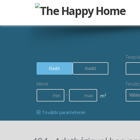
Telepü
Eladó
Kiadó
Méret
Terület
-
Válas
2
m
További paraméterek