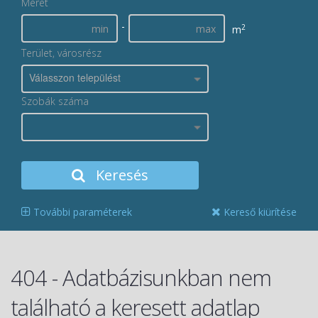
Méret
-
2
m
Terület, városrész
Válasszon települést
Szobák száma
Keresés
További paraméterek
Kereső kiürítése
404 - Adatbázisunkban nem
található a keresett adatlap