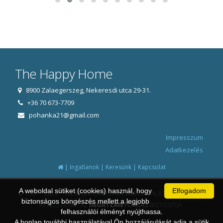
The Happy Home
8900 Zalaegerszeg, Nekeresdi utca 29-31.
+36 70 673-7709
pohanka21@gmail.com
Impresszum
Adatkezelés
|
|
|
Ingatlanok
Keresünk
Kapcsolat
A weboldal sütiket (cookies) használ, hogy
Elfogadom
© 1997 - 2026 AZ INGATLANIRODA WEBOLDALÁT ÉS ÜGYVITELI
biztonságos böngészés mellett a legjobb
RENDSZERÉT AZ
INGATLAN
FORRÁS
BIZTOSÍTJA.
felhasználói élményt nyújthassa.
A honlap további használatával Ön hozzájárulását adja a sütik