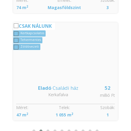
:
Méret:
Emelet:
Szobák:
2
74 m
Magasföldszint
3
CSAK NÁLUNK
Kertkapcsolatos
Tehermentes
Zöldövezeti
Eladó
Családi ház
52
Kerkafalva
t
millió Ft
Méret:
Telek:
Szobák:
2
2
47 m
1 055 m
1