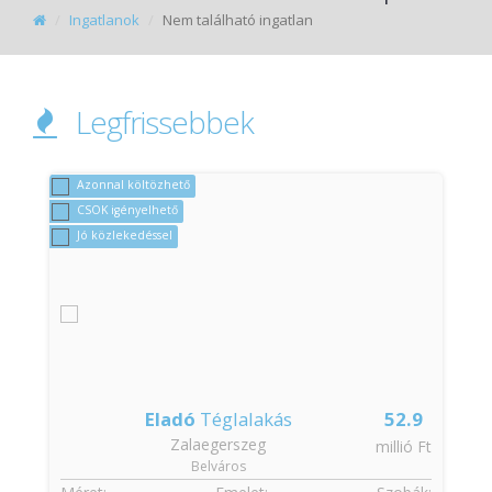
Ingatlanok
Nem található ingatlan
Legfrissebbek
Azonnal költözhető
CSOK igényelhető
Jó közlekedéssel
Eladó
Téglalakás
52.9
Zalaegerszeg
t
millió Ft
Belváros