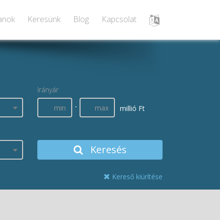
lanok
Keresünk
Blog
Kapcsolat
Irányár
-
millió Ft
Keresés
Kereső kiürítése