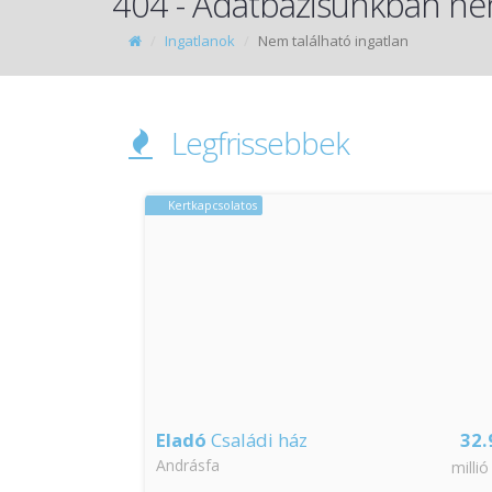
404 - Adatbázisunkban nem
Ingatlanok
Nem található ingatlan
Legfrissebbek
Kertkapcsolatos
65
Eladó
Családi ház
32.
Andrásfa
millió Ft
millió