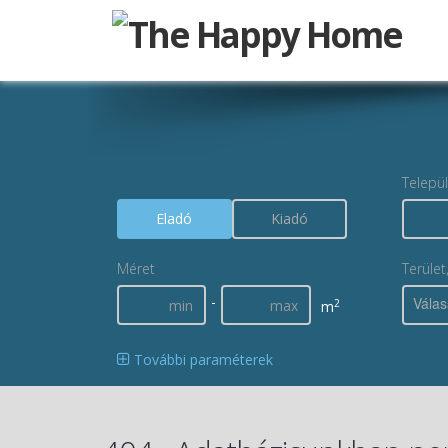
Telepü
Eladó
Kiadó
Méret
Terület
-
Válas
2
m
További paraméterek