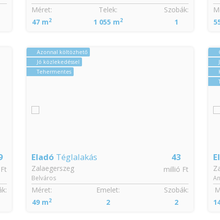
Méret:
Telek:
Szobák:
Mé
2
2
47 m
1 055 m
1
5
Azonnal költözhető
Jó közlekedéssel
Tehermentes
9
Eladó
Téglalakás
43
E
Zalaegerszeg
Z
 Ft
millió Ft
Belváros
An
k:
Méret:
Emelet:
Szobák:
M
2
49 m
2
2
1