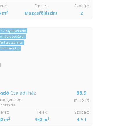
ret:
Emelet:
Szobák:
Méret:
2
2
5 m
Magasföldszint
2
70 m
CSAK NÁ
CSOK igényelhető
Jó közlekedéssel
Azonnal költöz
Kertkapcsolatos
Kertkapcsolatos
Tehermentes
Tehermentes
Zöldövezeti
ladó
Családi ház
88.9
Eladó
Nyar
alaegerszeg
Lovászi
millió Ft
dráshida
éret:
Telek:
Szobák:
Méret:
2
2
2
42 m
942 m
4 + 1
46 m