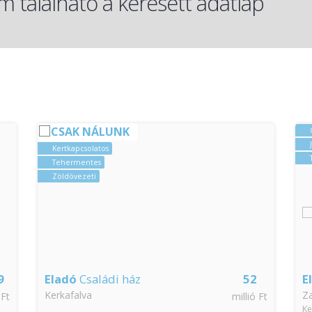
 található a keresett adatlap
CSAK NÁLUNK
Kertkapcsolatos
Tehermentes
Zöldövezeti
9
Eladó
Családi ház
52
E
Kerkafalva
Z
 Ft
millió Ft
Ke