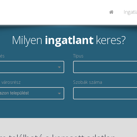
Ingat
Milyen
ingatlant
keres?
lés
Típus
, városrész
Szobák száma
szon települést