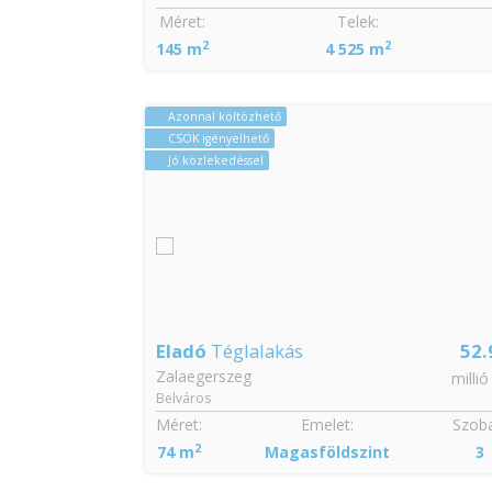
Szobák:
Méret:
Telek:
2
2
3
145 m
4 525 m
Azonnal költözhető
CSOK igényelhető
Jó közlekedéssel
26.9
Eladó
Téglalakás
52.
Zalaegerszeg
millió Ft
millió
Belváros
Szobák:
Méret:
Emelet:
Szobá
2
3
74 m
Magasföldszint
3