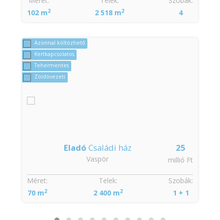
:
Méret:
Telek:
Szobák:
2
2
102 m
2 518 m
4
Azonnal költözhető
Kertkapcsolatos
Tehermentes
Zöldövezeti
Eladó
Családi ház
25
Vaspör
t
millió Ft
:
Méret:
Telek:
Szobák:
2
2
70 m
2 400 m
1 + 1