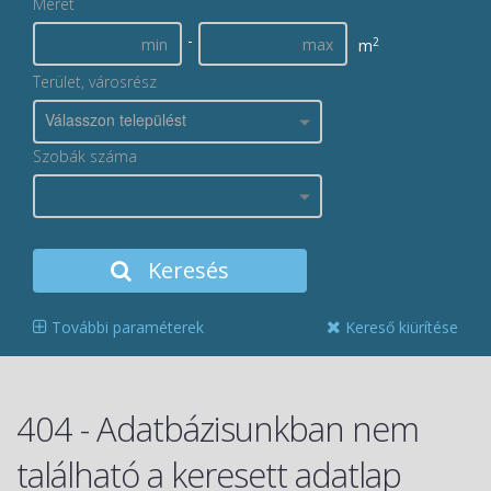
Méret
-
2
m
Terület, városrész
Válasszon települést
Szobák száma
Keresés
További paraméterek
Kereső kiürítése
404 - Adatbázisunkban nem
található a keresett adatlap