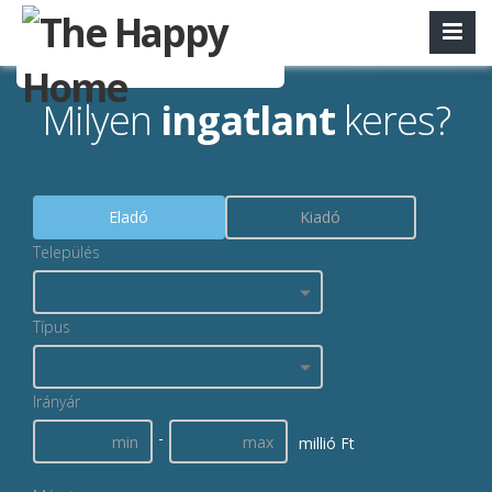
Milyen
ingatlant
keres?
Eladó
Kiadó
Település
Típus
Irányár
-
millió Ft