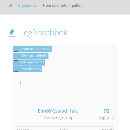
Ingatlanok
Nem található ingatlan
Legfrissebbek
Azonnal költözhető
CSOK igényelhető
Kertkapcsolatos
Tehermentes
Eladó
Családi ház
92
Cserszegtomaj
t
millió Ft