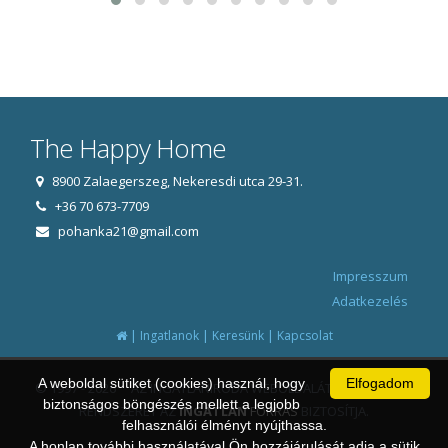
The Happy Home
8900 Zalaegerszeg, Nekeresdi utca 29-31.
+36 70 673-7709
pohanka21@gmail.com
Impresszum
Adatkezelés
|
|
|
Ingatlanok
Keresünk
Kapcsolat
A weboldal sütiket (cookies) használ, hogy
Elfogadom
© 1997 - 2026 AZ INGATLANIRODA WEBOLDALÁT ÉS ÜGYVITELI
biztonságos böngészés mellett a legjobb
RENDSZERÉT AZ
INGATLAN
FORRÁS
BIZTOSÍTJA.
felhasználói élményt nyújthassa.
A honlap további használatával Ön hozzájárulását adja a sütik