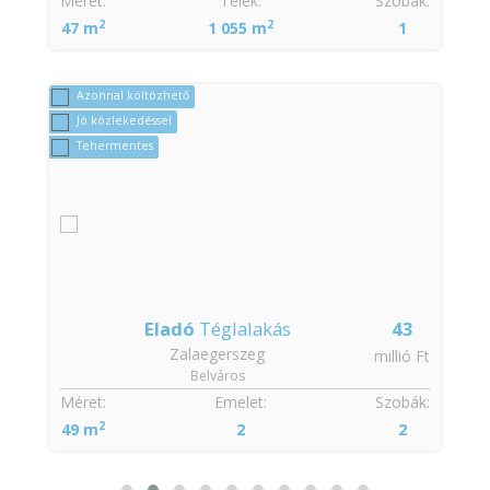
Méret:
Telek:
Szobák:
2
2
47 m
1 055 m
1
Azonnal költözhető
Jó közlekedéssel
Tehermentes
Eladó
Téglalakás
43
Zalaegerszeg
t
millió Ft
Belváros
:
Méret:
Emelet:
Szobák:
2
49 m
2
2