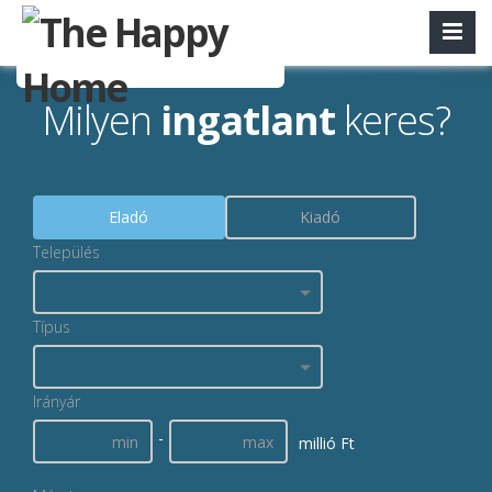
Milyen
ingatlant
keres?
Eladó
Kiadó
Település
Típus
Irányár
-
millió Ft