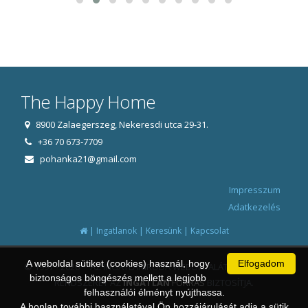
The Happy Home
8900 Zalaegerszeg, Nekeresdi utca 29-31.
+36 70 673-7709
pohanka21@gmail.com
Impresszum
Adatkezelés
|
|
|
Ingatlanok
Keresünk
Kapcsolat
A weboldal sütiket (cookies) használ, hogy
Elfogadom
© 1997 - 2026 AZ INGATLANIRODA WEBOLDALÁT ÉS ÜGYVITELI
biztonságos böngészés mellett a legjobb
RENDSZERÉT AZ
INGATLAN
FORRÁS
BIZTOSÍTJA.
felhasználói élményt nyújthassa.
A honlap további használatával Ön hozzájárulását adja a sütik