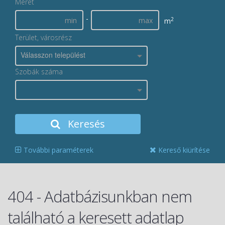
Méret
-
2
m
Terület, városrész
Válasszon települést
Szobák száma
Keresés
További paraméterek
Kereső kiürítése
404 - Adatbázisunkban nem
található a keresett adatlap