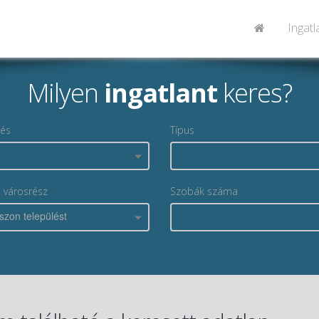
Ingat
Milyen
ingatlant
keres?
lés
Típus
, városrész
Szobák száma
szon települést