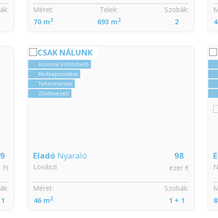
k:
Méret:
Telek:
Szobák:
Mé
2
2
70 m
693 m
2
4
CSAK NÁLUNK
Azonnal költözhető
Kertkapcsolatos
Tehermentes
Zöldövezeti
9
Eladó
Nyaraló
98
E
Lovászi
N
 Ft
ezer €
k:
Méret:
Szobák:
Mé
2
1
46 m
1 + 1
8