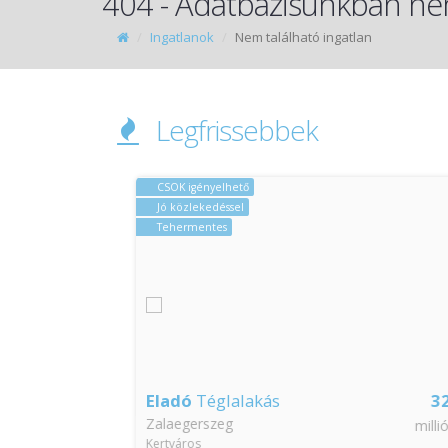
404 - Adatbázisunkban nem
Ingatlanok
Nem található ingatlan
Legfrissebbek
CSOK igényelhető
Jó közlekedéssel
Tehermentes
52
Eladó
Téglalakás
32
Zalaegerszeg
millió Ft
millió
Kertváros