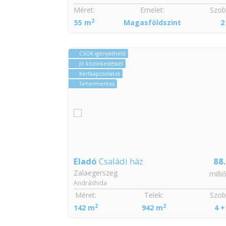
Szobák:
Méret:
Emelet:
Szobá
2
1
55 m
Magasföldszint
2
CSOK igényelhető
Jó közlekedéssel
Kertkapcsolatos
Tehermentes
43
Eladó
Családi ház
88.
Zalaegerszeg
millió Ft
millió
Andráshida
Szobák:
Méret:
Telek:
Szobá
2
2
2
142 m
942 m
4 + 