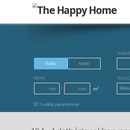
Telepü
Eladó
Kiadó
Méret
Terület
-
Válas
2
m
További paraméterek