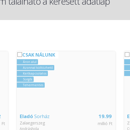
 található a keresett adatlap
CSAK NÁLUNK
Áron alul
Azonnal költözhető
Kertkapcsolatos
Sürgős
Tehermentes
Eladó
Sorház
19.99
E
Zalaegerszeg
Z
 Ft
millió Ft
Andráshida
Cs