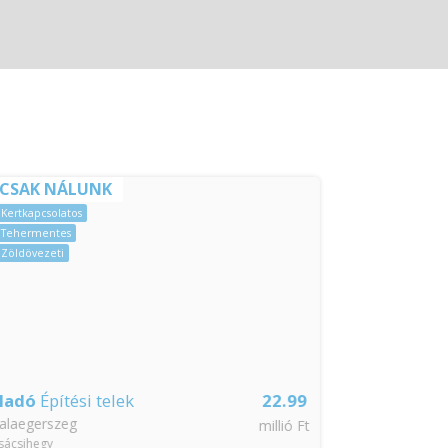
CSAK NÁLUNK
CSAK NÁ
Kertkapcsolatos
CSOK igényelhe
Tehermentes
Jó közlekedéss
Zöldövezeti
Kertkapcsolatos
Tehermentes
ladó
Építési telek
22.99
Eladó
Csalá
alaegerszeg
Hévíz
millió Ft
ácsihegy