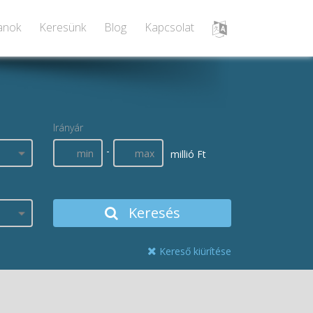
lanok
Keresünk
Blog
Kapcsolat
Irányár
-
millió Ft
Keresés
Kereső kiürítése