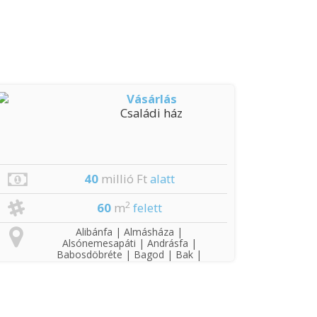
Vásárlás
Családi ház
40
millió Ft
alatt
2
60
m
felett
Alibánfa | Almásháza |
Alsónemesapáti | Andrásfa |
Babosdöbréte | Bagod | Bak |
Baktüttös | Barlahida | Becsvölgye
| Bezeréd | Bocfölde | Böde |
Boncodfölde | Bozsok |
Búcsúszentlászló | Csatár |
Csonkahegyhát | Döbörhegy |