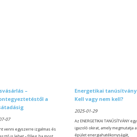
svásárlás –
Energetikai tanúsítvány
ontegyeztetéstől a
Kell vagy nem kell?
sátadásig
2025-01-29
07-07
Az ENERGETIKAI TANÚSÍTVÁNY egy
igazoló okirat, amely megmutatja a
ant venni egyszerre izgalmas és
épület energiahatékonyságát,
ijesztő is lehet – főleg, ha most