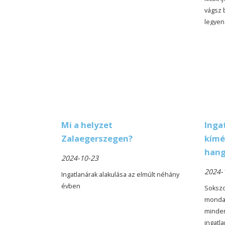
vágsz 
legyen 
ingatl
összes
kapcsol
Mi a helyzet
Inga
Zalaegerszegen?
kímé
hang
2024-10-23
2024-
Ingatlanárak alakulása az elmúlt néhány
évben
Sokszor
mondat
minde
ingatla