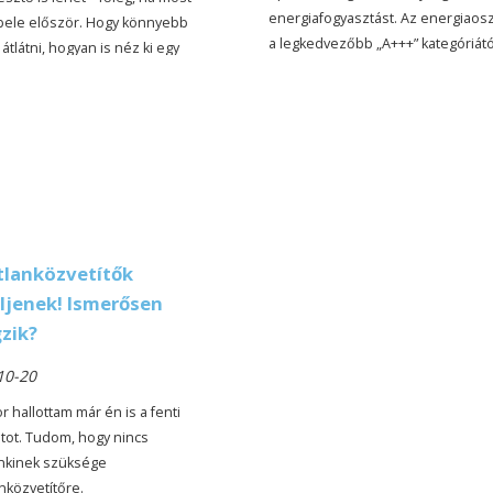
energiafogyasztást. Az energiaosz
bele először. Hogy könnyebb
a legkedvezőbb „A+++” kategóriátó
átlátni, hogyan is néz ki egy
leggyengébb „I” kategóriáig terjed
anvásárlás lépésről lépésre,
összesen 12 féle van. A minősítés 
zedtük az egész folyamatot, a
hogy a vásárló és bérlő személye
atfelvételtől a kulcsátadásig.
megbízható információt kapjanak 
ingatlan energetikai színvonaláról,
várható energiafogyasztásáról.
tlanközvetítők
ljenek! Ismerősen
zik?
10-20
 hallottam már én is a fenti
ot. Tudom, hogy nincs
nkinek szüksége
nközvetítőre.