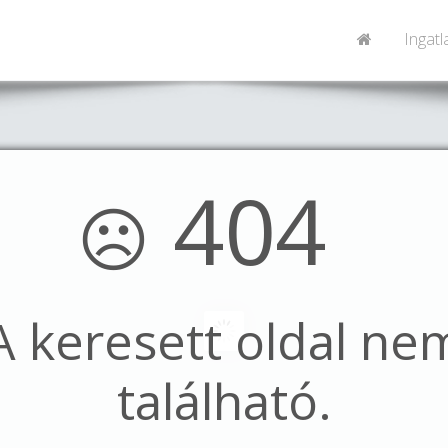
Ingat
404
☹
A keresett oldal ne
található.