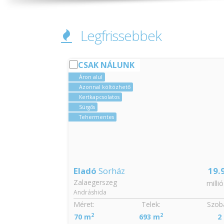
Legfrissebbek
CSAK NÁLUNK
Kertkapcsolatos
Tehermentes
Zöldövezeti
19.99
Eladó
Építési telek
Zalaegerszeg
millió Ft
Csácsihegy
Szobák:
Méret:
Telek:
2
2
2
2
40 m
1 400 m