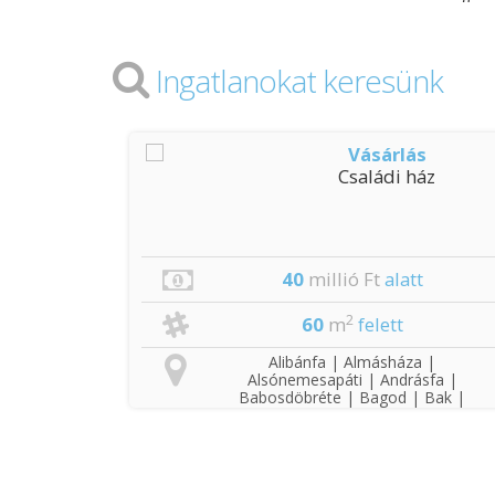
Ingatlanokat keresünk
s
Vásárlás
áz
Családi ház
t
40
millió Ft
alatt
2
60
m
felett
a |
Alibánfa | Almásháza |
sfa |
Alsónemesapáti | Andrásfa |
 Bak |
Babosdöbréte | Bagod | Bak |
csvölgye
Baktüttös | Barlahida | Becsvölgye
Böde |
| Bezeréd | Bocfölde | Böde |
k |
Boncodfölde | Bozsok |
tár |
Búcsúszentlászló | Csatár |
hegy |
Csonkahegyhát | Döbörhegy |