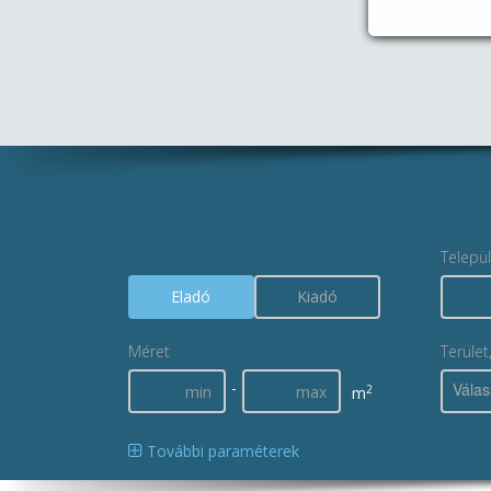
Telepü
Eladó
Kiadó
Méret
Terület
-
Válas
2
m
További paraméterek