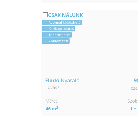
CSAK NÁLUNK
Azonnal költözhető
CSOK igényelhető
Jó közlekedéssel
Kertkapcsolatos
98
Eladó
Családi ház
Nagykapornak
ezer €
Szobák:
Méret:
Telek:
2
2
1 + 1
86 m
833 m