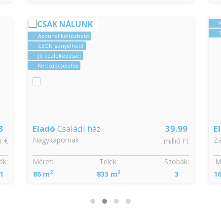
Kertkapcsolatos
Tehermentes
39.99
Eladó
Családi ház
49.5
Zalalövő
millió Ft
millió Ft
Szobák:
Méret:
Telek:
Szobák:
2
2
3
160 m
876 m
6 + 1