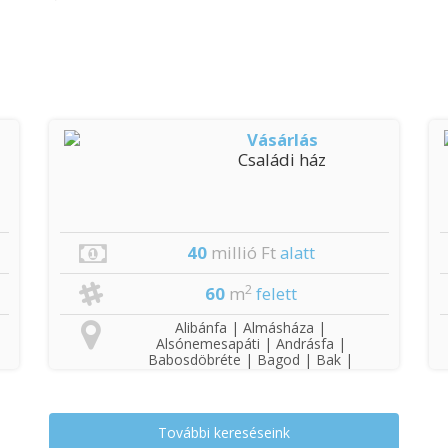
Vásárlás
Családi ház
40
millió Ft
alatt
2
60
m
felett
Alibánfa | Almásháza |
Alsónemesapáti | Andrásfa |
Babosdöbréte | Bagod | Bak |
Baktüttös | Barlahida | Becsvölgye
| Bezeréd | Bocfölde | Böde |
Boncodfölde | Bozsok |
Búcsúszentlászló | Csatár |
További kereséseink
Csonkahegyhát | Döbörhegy |