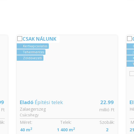
CSAK NÁLUNK
CSOK igényelhető
Jó közlekedéssel
Kertkapcsolatos
Tehermentes
22.99
Eladó
Családi ház
110
Hévíz
millió Ft
millió Ft
Szobák:
Méret:
Telek:
Szobák:
2
2
2
218 m
530 m
6