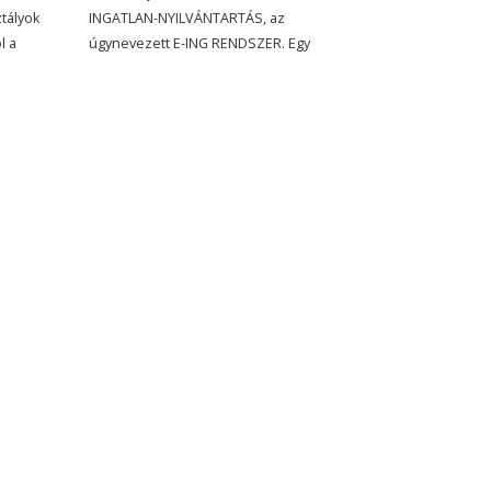
tályok
INGATLAN-NYILVÁNTARTÁS, az
l a
úgynevezett E-ING RENDSZER. Egy
nek,
átmeneti időszakot követően CSAK
célja,
ELEKTRONIKUS ÚTON lehet majd
k
kérelmet benyújtani az eddigi papír
az
alapú dokumentumok helyett.