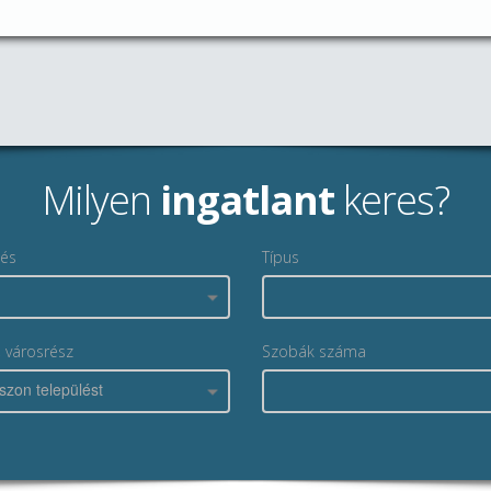
Milyen
ingatlant
keres?
lés
Típus
, városrész
Szobák száma
szon települést