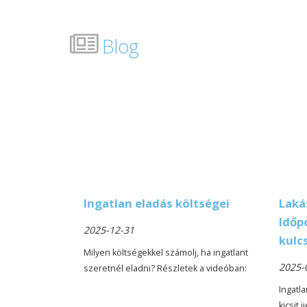
Blog
Ingatlan eladás költségei
Laká
Időp
2025-12-31
kulc
Milyen költségekkel számolj, ha ingatlant
2025-
szeretnél eladni? Részletek a videóban:
Ingatl
kicsit 