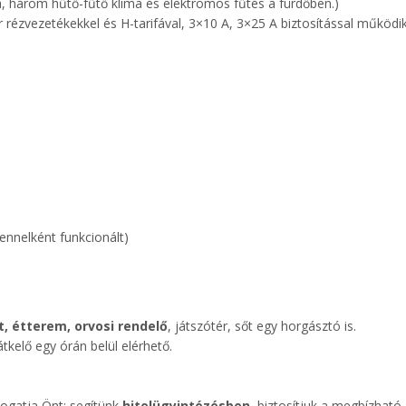
a, három hűtő-fűtő klíma és elektromos fűtés a fürdőben.)
r rézvezetékekkel és H-tarifával, 3×10 A, 3×25 A biztosítással működik
ennelként funkcionált)
t, étterem, orvosi rendelő
, játszótér, sőt egy horgásztó is.
tkelő egy órán belül elérhető.
ogatja Önt: segítünk
hitelügyintézésben
, biztosítjuk a megbízható