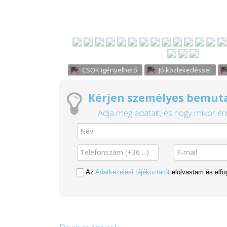
CSOK igényelhető
Jó közlekedéssel
Kérjen személyes bemuta
Adja meg adatait, és hogy mikor érn
Az
Adatkezelési tájékoztatót
elolvastam és elf