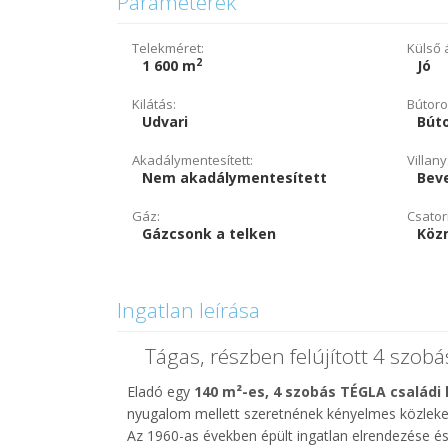
Paraméterek
Telekméret:
Külső á
2
1 600 m
Jó
Kilátás:
Bútoro
Udvari
Bút
Akadálymentesített:
Villany
Nem akadálymentesített
Beve
Gáz:
Csator
Gázcsonk a telken
Köz
Ingatlan leírása
Tágas, részben felújított 4 szob
Eladó egy
140 m²-es, 4 szobás TÉGLA családi
nyugalom mellett szeretnének kényelmes közlekedé
Az 1960-as években épült ingatlan elrendezése és 