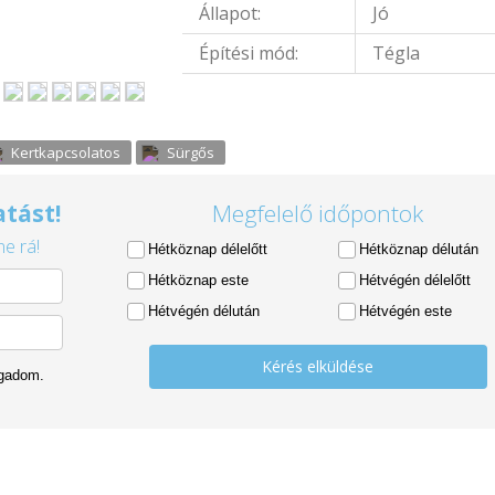
Állapot:
Jó
Építési mód:
Tégla
Kertkapcsolatos
Sürgős
tást!
Megfelelő időpontok
e rá!
Hétköznap délelőtt
Hétköznap délután
Hétköznap este
Hétvégén délelőtt
Hétvégén délután
Hétvégén este
Kérés elküldése
ogadom.