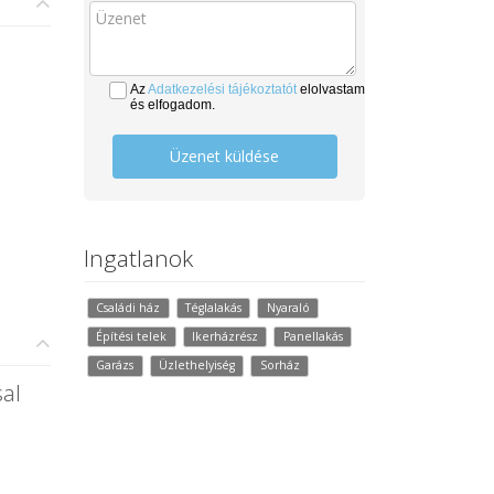
Az
Adatkezelési tájékoztatót
elolvastam
és elfogadom.
Üzenet küldése
Ingatlanok
Családi ház
Téglalakás
Nyaraló
Építési telek
Ikerházrész
Panellakás
Garázs
Üzlethelyiség
Sorház
al