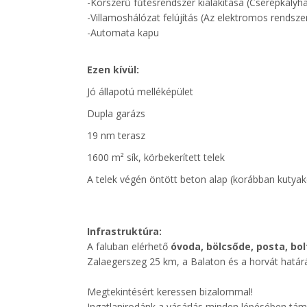
-Korszerű fűtésrendszer kialakítása (Cserépkályh
-Villamoshálózat felújítás (Az elektromos rendsze
-Automata kapu
Ezen kívül:
Jó állapotú melléképület
Dupla garázs
19 nm terasz
1600 m² sík, körbekerített telek
A telek végén öntött beton alap (korábban kutyak
Infrastruktúra:
A faluban elérhető
óvoda, bölcsőde, posta, bol
Zalaegerszeg 25 km, a Balaton és a horvát határá
Megtekintésért keressen bizalommal!
Ingatlanirodánk a vásárlás minden lépésében tám