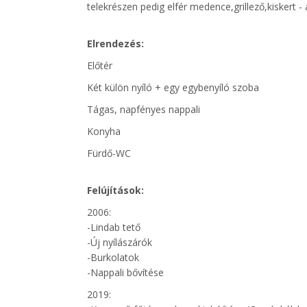
telekrészen pedig elfér medence,grillező,kiskert -
Elrendezés:
Előtér
Két külön nyíló + egy egybenyíló szoba
Tágas, napfényes nappali
Konyha
Fürdő-WC
Felújítások:
2006:
-Lindab tető
-Új nyílászárók
-Burkolatok
-Nappali bővítése
2019: