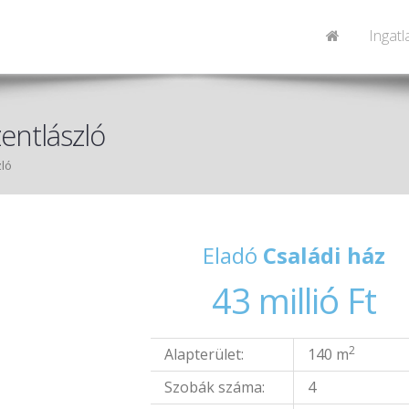
Ingat
entlászló
zló
Eladó
Családi ház
43 millió Ft
2
Alapterület:
140 m
Szobák száma:
4