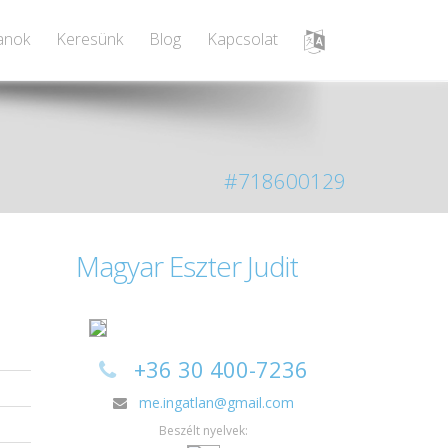
lanok
Keresünk
Blog
Kapcsolat
#718600129
Magyar Eszter Judit
+36 30 400-7236
me.ingatlan@gmail.com
Beszélt nyelvek: