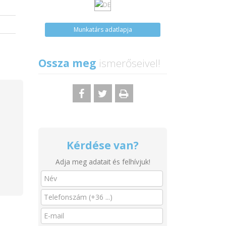
Munkatárs adatlapja
Ossza meg
ismerőseivel!
Kérdése van?
Adja meg adatait és felhívjuk!