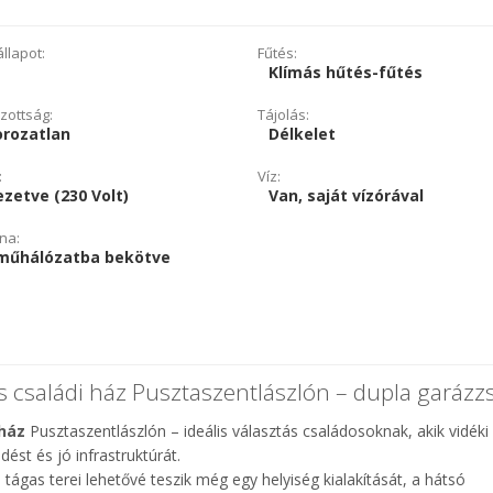
llapot:
Fűtés:
Klímás hűtés-fűtés
zottság:
Tájolás:
orozatlan
Délkelet
:
Víz:
zetve (230 Volt)
Van, saját vízórával
na:
műhálózatba bekötve
ás családi ház Pusztaszentlászlón – dupla garázzs
 ház
Pusztaszentlászlón – ideális választás családosoknak, akik vidéki
st és jó infrastruktúrát.
tágas terei lehetővé teszik még egy helyiség kialakítását, a hátsó