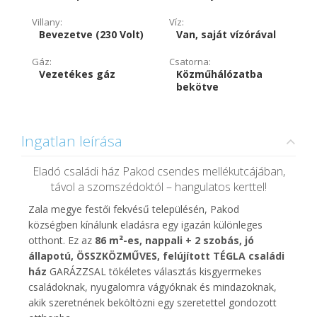
Villany:
Víz:
Bevezetve (230 Volt)
Van, saját vízórával
Gáz:
Csatorna:
Vezetékes gáz
Közműhálózatba
bekötve
Ingatlan leírása
Eladó családi ház Pakod csendes mellékutcájában,
távol a szomszédoktól – hangulatos kerttel!
Zala megye festői fekvésű településén, Pakod
községben kínálunk eladásra egy igazán különleges
otthont. Ez az
86 m²-es, nappali + 2 szobás, jó
állapotú, ÖSSZKÖZMŰVES, felújított TÉGLA családi
ház
GARÁZZSAL tökéletes választás kisgyermekes
családoknak, nyugalomra vágyóknak és mindazoknak,
akik szeretnének beköltözni egy szeretettel gondozott