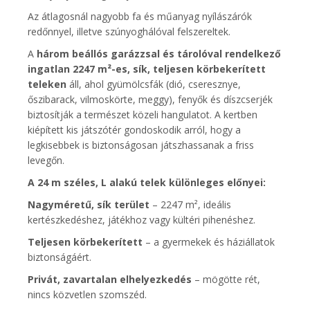
Az átlagosnál nagyobb fa és műanyag nyílászárók
redőnnyel, illetve szúnyoghálóval felszereltek.
A
három beállós garázzsal és tárolóval rendelkező
ingatlan
2247 m²-es, sík, teljesen körbekerített
teleken
áll, ahol gyümölcsfák (dió, cseresznye,
őszibarack, vilmoskörte, meggy), fenyők és díszcserjék
biztosítják a természet közeli hangulatot. A kertben
kiépített kis játszótér gondoskodik arról, hogy a
legkisebbek is biztonságosan játszhassanak a friss
levegőn.
A 24 m széles, L alakú telek különleges előnyei:
Nagyméretű, sík terület
– 2247 m², ideális
kertészkedéshez, játékhoz vagy kültéri pihenéshez.
Teljesen körbekerített
– a gyermekek és háziállatok
biztonságáért.
Privát, zavartalan elhelyezkedés
– mögötte rét,
nincs közvetlen szomszéd.