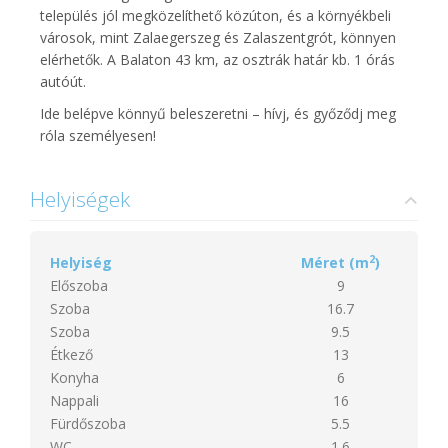
település jól megközelíthető közúton, és a környékbeli
városok, mint Zalaegerszeg és Zalaszentgrót, könnyen
elérhetők. A Balaton 43 km, az osztrák határ kb. 1 órás
autóút.
Ide belépve könnyű beleszeretni – hívj, és győződj meg
róla személyesen!
Helyiségek
2
Helyiség
Méret (m
)
Előszoba
9
Szoba
16.7
Szoba
9.5
Étkező
13
Konyha
6
Nappali
16
Fürdőszoba
5.5
WC
1.6