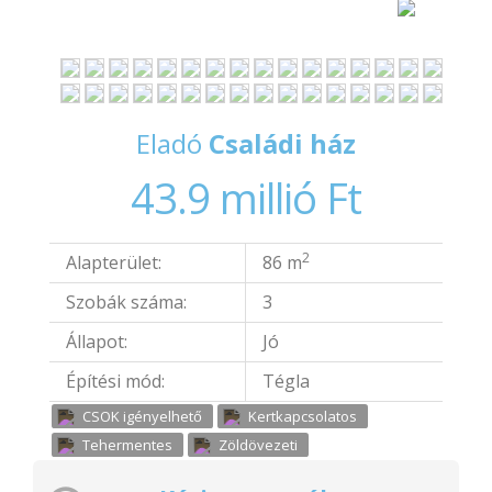
Eladó
Családi ház
43.9 millió Ft
2
Alapterület:
86 m
Szobák száma:
3
Állapot:
Jó
Építési mód:
Tégla
CSOK igényelhető
Kertkapcsolatos
Tehermentes
Zöldövezeti