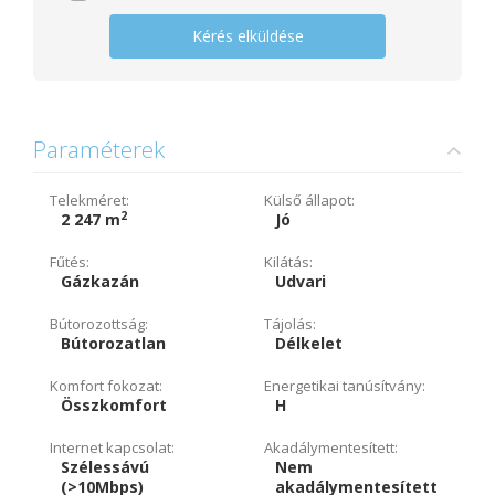
Kérés elküldése
Paraméterek
Telekméret:
Külső állapot:
2
2 247 m
Jó
Fűtés:
Kilátás:
Gázkazán
Udvari
Bútorozottság:
Tájolás:
Bútorozatlan
Délkelet
Komfort fokozat:
Energetikai tanúsítvány:
Összkomfort
H
Internet kapcsolat:
Akadálymentesített:
Szélessávú
Nem
(>10Mbps)
akadálymentesített