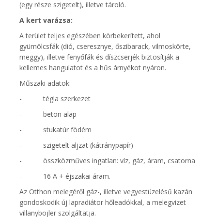
(egy része szigetelt), illetve tároló.
A kert varázsa:
A terület teljes egészében körbekerített, ahol
gyümölcsfák (dió, cseresznye, őszibarack, vilmoskörte,
meggy), illetve fenyőfák és díszcserjék biztosítják a
kellemes hangulatot és a hűs árnyékot nyáron.
Műszaki adatok:
- tégla szerkezet
- beton alap
- stukatúr födém
- szigetelt aljzat (kátránypapír)
- összközműves ingatlan: víz, gáz, áram, csatorna
- 16 A + éjszakai áram.
Az Otthon melegéről gáz-, illetve vegyestüzelésű kazán
gondoskodik új lapradiátor hőleadókkal, a melegvizet
villanybojler szolgáltatja.