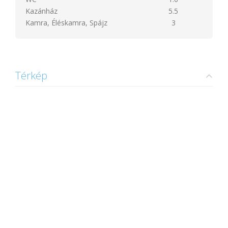
Kazánház
5.5
Kamra, Éléskamra, Spájz
3
Térkép