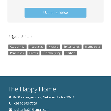
Üzenet küldése
Ingatlanok
Családi ház
Téglalakás
Nyaraló
Építési telek
Ikerházrész
Panellakás
Garázs
Üzlethelyiség
Sorház
The Happy Home
8900 Zalaegerszeg, Nekeresdi utca 29-31.
+36 70 673-7709
pohanka21@gmail.com