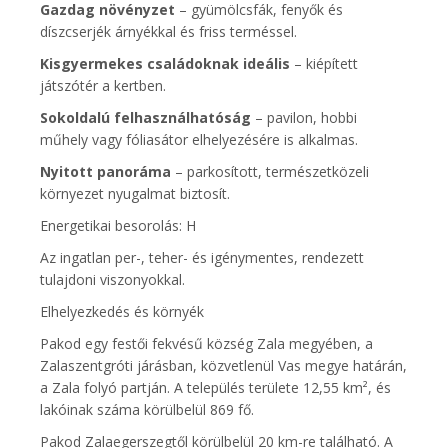
Gazdag növényzet
– gyümölcsfák, fenyők és
díszcserjék árnyékkal és friss terméssel.
Kisgyermekes családoknak ideális
– kiépített
játszótér a kertben.
Sokoldalú felhasználhatóság
– pavilon, hobbi
műhely vagy fóliasátor elhelyezésére is alkalmas.
Nyitott panoráma
– parkosított, természetközeli
környezet nyugalmat biztosít.
Energetikai besorolás: H
Az ingatlan per-, teher- és igénymentes, rendezett
tulajdoni viszonyokkal.
Elhelyezkedés és környék
Pakod egy festői fekvésű község Zala megyében, a
Zalaszentgróti járásban, közvetlenül Vas megye határán,
a Zala folyó partján. A település területe 12,55 km², és
lakóinak száma körülbelül 869 fő.
Pakod Zalaegerszegtől körülbelül 20 km-re található. A