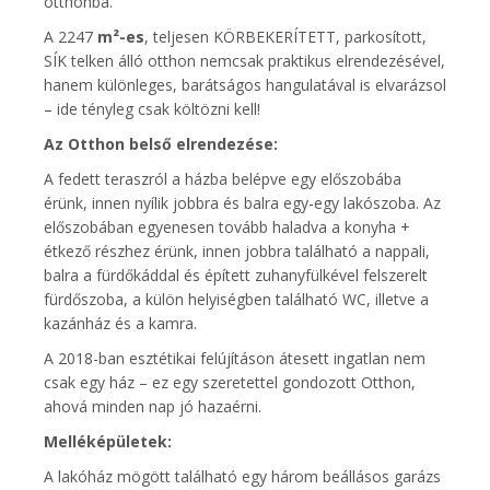
otthonba.
A 2247
m²-es
, teljesen KÖRBEKERÍTETT, parkosított,
SÍK telken álló otthon nemcsak praktikus elrendezésével,
hanem különleges, barátságos hangulatával is elvarázsol
– ide tényleg csak költözni kell!
Az Otthon belső elrendezése:
A fedett teraszról a házba belépve egy előszobába
érünk, innen nyílik jobbra és balra egy-egy lakószoba. Az
előszobában egyenesen tovább haladva a konyha +
étkező részhez érünk, innen jobbra található a nappali,
balra a fürdőkáddal és épített zuhanyfülkével felszerelt
fürdőszoba, a külön helyiségben található WC, illetve a
kazánház és a kamra.
A 2018-ban esztétikai felújításon átesett ingatlan nem
csak egy ház – ez egy szeretettel gondozott Otthon,
ahová minden nap jó hazaérni.
Melléképületek:
A lakóház mögött található egy három beállásos garázs