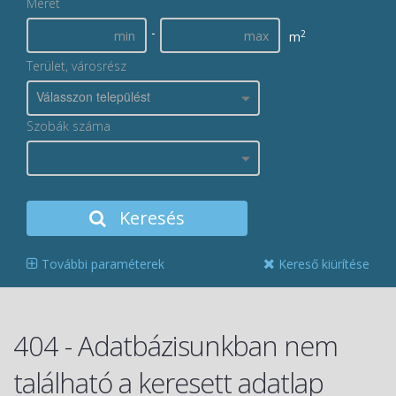
Méret
-
2
m
Terület, városrész
Válasszon települést
Szobák száma
Keresés
További paraméterek
Kereső kiürítése
404 - Adatbázisunkban nem
található a keresett adatlap