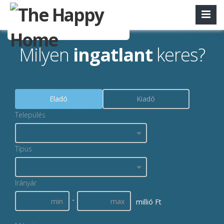
Milyen
ingatlant
keres?
Eladó
Kiadó
Település
Típus
Irányár
-
millió Ft