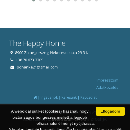
The Happy Home
8900 Zalaegerszeg, Nekeresdi utca 29-31.
+36 70 673-7709
pohanka21@gmail.com
Impresszum
Adatkezelés
|
|
|
Ingatlanok
Keresünk
Kapcsolat
A weboldal sütiket (cookies) használ, hogy
Elfogadom
© 1997 - 2026 AZ INGATLANIRODA WEBOLDALÁT ÉS ÜGYVITELI
biztonságos böngészés mellett a legjobb
RENDSZERÉT AZ
INGATLAN
FORRÁS
BIZTOSÍTJA.
felhasználói élményt nyújthassa.
A honlap további használatával Ön hozzájárulását adja a sütik