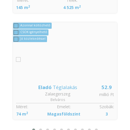
:
Méret:
Telek:
2
2
145 m
4 525 m
Azonnal költözhető
CSOK igényelhető
Jó közlekedéssel
Eladó
Téglalakás
52.9
Zalaegerszeg
t
millió Ft
Belváros
:
Méret:
Emelet:
Szobák:
2
74 m
Magasföldszint
3