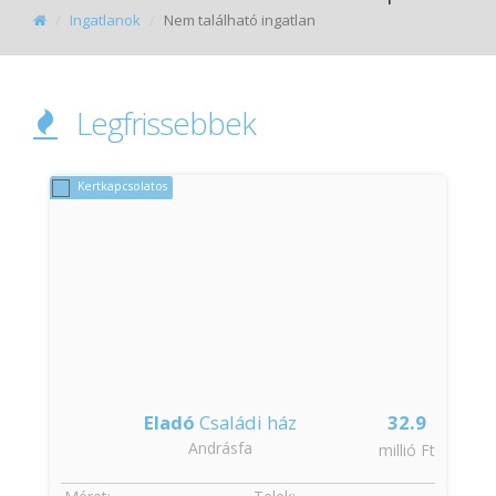
Ingatlanok
Nem található ingatlan
Legfrissebbek
Kertkapcsolatos
Eladó
Családi ház
32.9
Andrásfa
t
millió Ft