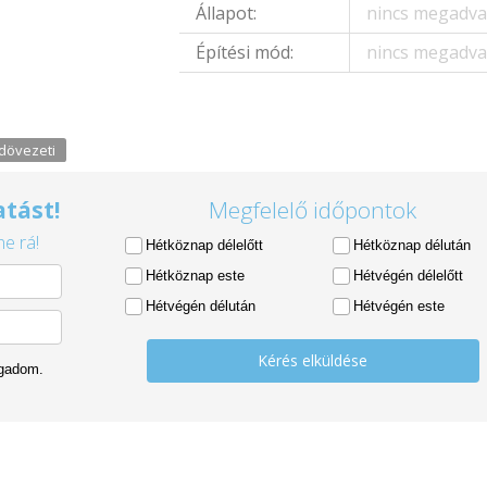
Állapot:
nincs megadv
Építési mód:
nincs megadv
dövezeti
tást!
Megfelelő időpontok
e rá!
Hétköznap délelőtt
Hétköznap délután
Hétköznap este
Hétvégén délelőtt
Hétvégén délután
Hétvégén este
Kérés elküldése
ogadom.