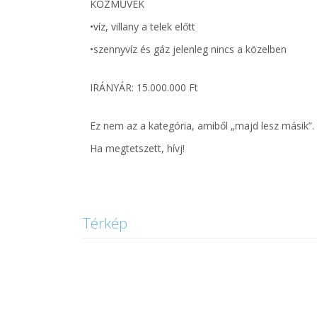
KÖZMŰVEK
•víz, villany a telek előtt
•szennyvíz és gáz jelenleg nincs a közelben
IRÁNYÁR: 15.000.000 Ft
Ez nem az a kategória, amiből „majd lesz másik”.
Ha megtetszett, hívj!
Térkép