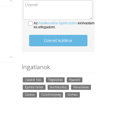
Az
Adatkezelési tájékoztatót
elolvastam
és elfogadom.
Üzenet küldése
Ingatlanok
Családi ház
Téglalakás
Nyaraló
Építési telek
Ikerházrész
Panellakás
Garázs
Üzlethelyiség
Sorház