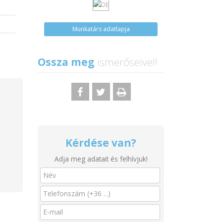
a
a
Munkatárs adatlapja
Ossza meg
ismerőseivel!
Kérdése van?
Adja meg adatait és felhívjuk!