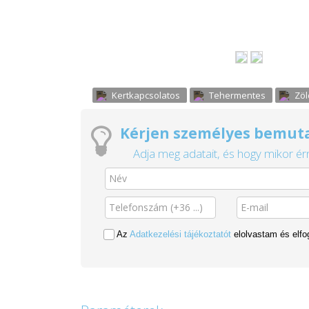
Kertkapcsolatos
Tehermentes
Zöl
Kérjen személyes bemuta
Adja meg adatait, és hogy mikor érn
Az
Adatkezelési tájékoztatót
elolvastam és elf