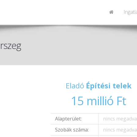
Ingat
erszeg
Eladó
Építési telek
15 millió Ft
Alapterület:
nincs megadv
Szobák száma:
nincs megadv