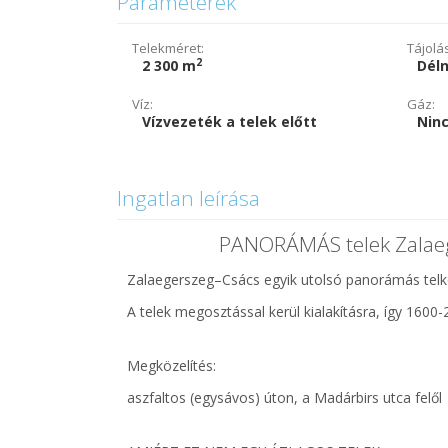
Paraméterek
Telekméret:
Tájolá
2
2 300 m
Dél
Víz:
Gáz:
Vízvezeték a telek előtt
Ninc
Ingatlan leírása
PANORÁMÁS telek Zalaeg
Zalaegerszeg–Csács egyik utolsó panorámás telke
A telek megosztással kerül kialakításra, így 1600-
Megközelítés:
aszfaltos (egysávos) úton, a Madárbirs utca felől