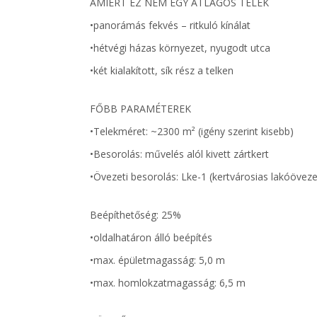
AMIÉRT EZ NEM EGY ÁTLAGOS TELEK
•panorámás fekvés – ritkuló kínálat
•hétvégi házas környezet, nyugodt utca
•két kialakított, sík rész a telken
FŐBB PARAMÉTEREK
•Telekméret: ~2300 m² (igény szerint kisebb)
•Besorolás: művelés alól kivett zártkert
•Övezeti besorolás: Lke-1 (kertvárosias lakóöveze
Beépíthetőség: 25%
•oldalhatáron álló beépítés
•max. épületmagasság: 5,0 m
•max. homlokzatmagasság: 6,5 m