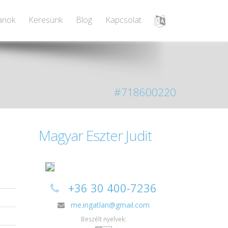
lanok
Keresünk
Blog
Kapcsolat
#718600220
Magyar Eszter Judit
+36 30 400-7236
a
me.ingatlan@gmail.com
a
Beszélt nyelvek: