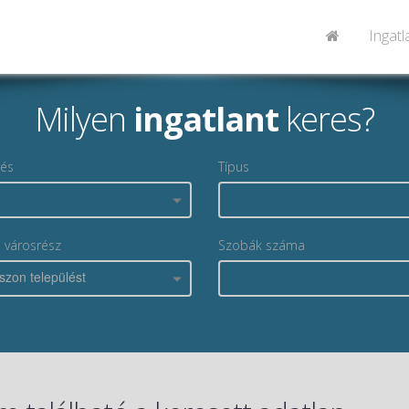
Ingat
Milyen
ingatlant
keres?
lés
Típus
, városrész
Szobák száma
szon települést