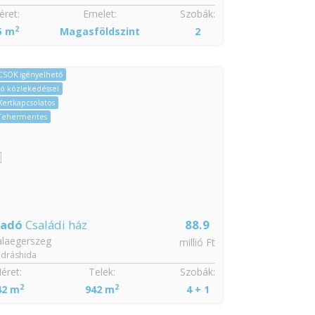
ret:
Emelet:
Szobák:
Méret:
2
2
5 m
Magasföldszint
2
70 m
CSAK NÁ
CSOK igényelhető
Jó közlekedéssel
Azonnal költöz
Kertkapcsolatos
Kertkapcsolatos
Tehermentes
Tehermentes
Zöldövezeti
ladó
Családi ház
88.9
Eladó
Nyar
alaegerszeg
Lovászi
millió Ft
dráshida
éret:
Telek:
Szobák:
Méret:
2
2
2
42 m
942 m
4 + 1
46 m