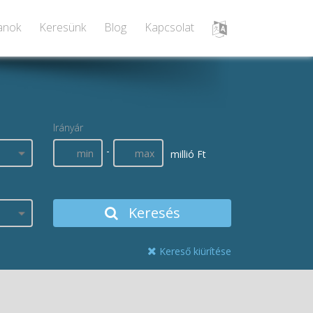
lanok
Keresünk
Blog
Kapcsolat
Irányár
-
millió Ft
Keresés
Kereső kiürítése