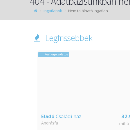
404 - Adatbázisunkban nem
Ingatlanok
Nem található ingatlan
Legfrissebbek
Kertkapcsolatos
65
Eladó
Családi ház
32.
Andrásfa
millió Ft
millió