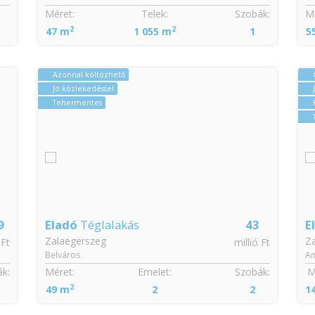
Méret:
Telek:
Szobák:
Mé
2
2
47 m
1 055 m
1
5
Azonnal költözhető
Jó közlekedéssel
Tehermentes
9
Eladó
Téglalakás
43
E
Zalaegerszeg
Z
 Ft
millió Ft
Belváros
An
k:
Méret:
Emelet:
Szobák:
M
2
49 m
2
2
1