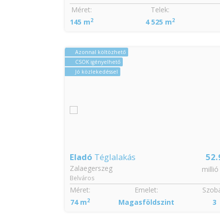
Szobák:
Méret:
Telek:
2
2
3
145 m
4 525 m
Azonnal költözhető
CSOK igényelhető
Jó közlekedéssel
26.9
Eladó
Téglalakás
52.
Zalaegerszeg
millió Ft
millió
Belváros
Szobák:
Méret:
Emelet:
Szobá
2
3
74 m
Magasföldszint
3