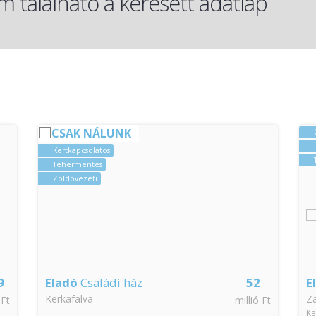
 található a keresett adatlap
CSAK NÁLUNK
Kertkapcsolatos
Tehermentes
Zöldövezeti
9
Eladó
Családi ház
52
E
Kerkafalva
Z
 Ft
millió Ft
Ke