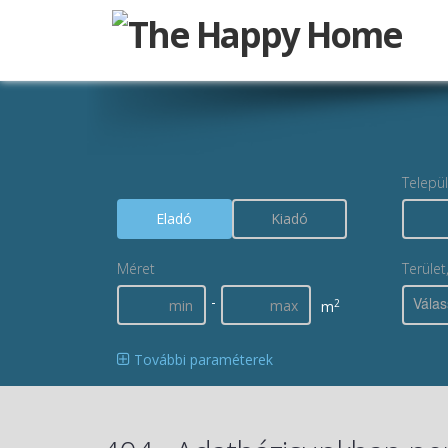
Telepü
Eladó
Kiadó
Méret
Terület
-
Válas
2
m
További paraméterek