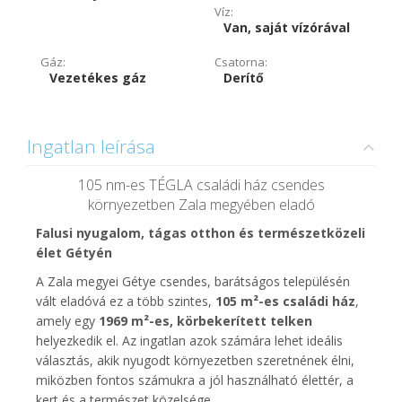
Víz:
Van, saját vízórával
Gáz:
Csatorna:
Vezetékes gáz
Derítő
Ingatlan leírása
105 nm-es TÉGLA családi ház csendes
környezetben Zala megyében eladó
Falusi nyugalom, tágas otthon és természetközeli
élet Gétyén
A Zala megyei Gétye csendes, barátságos településén
vált eladóvá ez a több szintes,
105 m²-es családi ház
,
amely egy
1969 m²-es, körbekerített telken
helyezkedik el. Az ingatlan azok számára lehet ideális
választás, akik nyugodt környezetben szeretnének élni,
miközben fontos számukra a jól használható élettér, a
kert és a természet közelsége.