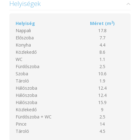
Helyiségek
2
Helyiség
Méret (m
)
Nappali
17.8
Előszoba
7.7
Konyha
4.4
Közlekedő
8.6
WC
1.1
Fürdőszoba
2.5
Szoba
10.6
Tároló
1.9
Hálószoba
12.4
Hálószoba
12.4
Hálószoba
15.9
Közlekedő
9
Fürdőszoba + WC
2.5
Pince
14
Tároló
4.5