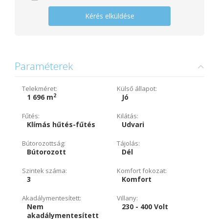
Kérés elküldése
Paraméterek
Telekméret:
Külső állapot:
2
1 696 m
Jó
Fűtés:
Kilátás:
Klímás hűtés-fűtés
Udvari
Bútorozottság:
Tájolás:
Bútorozott
Dél
Szintek száma:
Komfort fokozat:
3
Komfort
Akadálymentesített:
Villany:
Nem
230 - 400 Volt
akadálymentesített