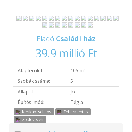
Eladó
Családi ház
39.9 millió Ft
2
Alapterület:
105 m
Szobák száma:
5
Állapot:
Jó
Építési mód:
Tégla
Kertkapcsolatos
Tehermentes
Zöldövezeti