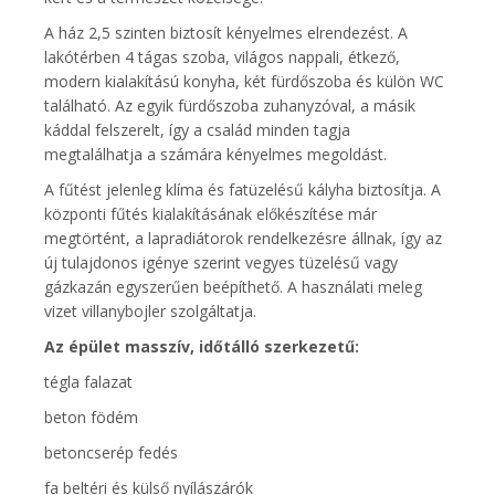
A ház 2,5 szinten biztosít kényelmes elrendezést. A
lakótérben 4 tágas szoba, világos nappali, étkező,
modern kialakítású konyha, két fürdőszoba és külön WC
található. Az egyik fürdőszoba zuhanyzóval, a másik
káddal felszerelt, így a család minden tagja
megtalálhatja a számára kényelmes megoldást.
A fűtést jelenleg klíma és fatüzelésű kályha biztosítja. A
központi fűtés kialakításának előkészítése már
megtörtént, a lapradiátorok rendelkezésre állnak, így az
új tulajdonos igénye szerint vegyes tüzelésű vagy
gázkazán egyszerűen beépíthető. A használati meleg
vizet villanybojler szolgáltatja.
Az épület masszív, időtálló szerkezetű:
tégla falazat
beton födém
betoncserép fedés
fa beltéri és külső nyílászárók