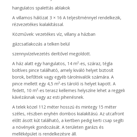
hangulatos spalettás ablakok
A villamos hálózat 3 × 16 A teljesítménnyel rendelkezik,
rézvezetékes kialakítással.
Közművek: vezetékes víz, villany a házban
gázcsatlakozás a telken belül
szennyvízelvezetés derítővel megoldott.
A ház alatt egy hangulatos, 14 m²-es, száraz, tégla
boltíves pince található, amely kiváló helyet biztosít
borok, befőttek vagy egyéb tárolnivalók számára. A
pince mellett egy 4,5 m²-es tároló is helyet kapott. A
fedett, 10 m²-es terasz kellemes helyszíne lehet a reggeli
kávézásnak vagy az esti pihenésnek.
A telek közel 112 méter hosszú és mintegy 15 méter
széles, részben enyhén dombos kialakítású. Az utcafront
előtt ásott kút található, a kertben pedig kerti csap segíti
a növények gondozását. A területen garázs és
melléképület is rendelkezésre áll.