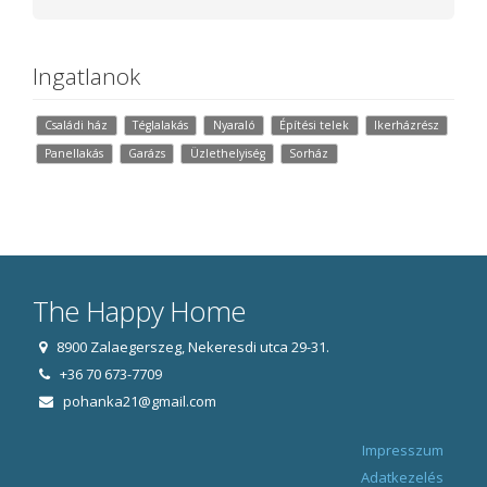
Ingatlanok
Családi ház
Téglalakás
Nyaraló
Építési telek
Ikerházrész
Panellakás
Garázs
Üzlethelyiség
Sorház
The Happy Home
8900 Zalaegerszeg, Nekeresdi utca 29-31.
+36 70 673-7709
pohanka21@gmail.com
Impresszum
Adatkezelés