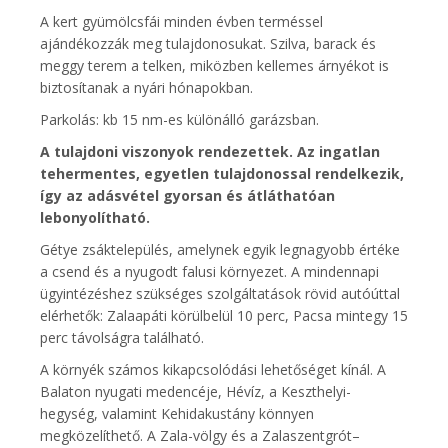
A kert gyümölcsfái minden évben terméssel
ajándékozzák meg tulajdonosukat. Szilva, barack és
meggy terem a telken, miközben kellemes árnyékot is
biztosítanak a nyári hónapokban.
Parkolás: kb 15 nm-es különálló garázsban.
A tulajdoni viszonyok rendezettek. Az ingatlan
tehermentes, egyetlen tulajdonossal rendelkezik,
így az adásvétel gyorsan és átláthatóan
lebonyolítható.
Gétye zsáktelepülés, amelynek egyik legnagyobb értéke
a csend és a nyugodt falusi környezet. A mindennapi
ügyintézéshez szükséges szolgáltatások rövid autóúttal
elérhetők: Zalaapáti körülbelül 10 perc, Pacsa mintegy 15
perc távolságra található.
A környék számos kikapcsolódási lehetőséget kínál. A
Balaton nyugati medencéje, Hévíz, a Keszthelyi-
hegység, valamint Kehidakustány könnyen
megközelíthető. A Zala-völgy és a Zalaszentgrót–