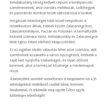
Kehidakustány térség kedvelt célpont a kerékpározás
szerelmeseinek, ahol csendes mellékutak, szőlőhegyek
és panorámás dombok teszik változatossá a túrákat.
Horgászati lehetőségek több közeli településen is
rendelkezésre állnak, többek között Zalaszentgróton,
Zalaszentmihályon, Pacsán és Pölöskén. A termálfürdők
kedvelői számára Hévíz, Kehidakustány és Zalaszentgrót
kínál egész évben elérhető kikapcsolódást.
Ez az ingatlan ideális választás lehet azok számára, akik
szeretnének kiszakadni a városi nyüzsgésből, értékelik a
saját kert nyújtotta szabadságot, és olyan otthont
keresnek, ahol a természet közelsége a mindennapok
része.
Amennyiben szeretné személyesen is megismerni ezt a jó
adottságokkal rendelkező családi házat, keressen
bizalommal, és tekintsük meg együtt Gétye egyik
különleges lehetőségét!