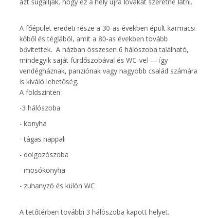
azt sugallják, hogy ez a hely újra lovakat szeretne látni.
A főépület eredeti része a 30-as években épült karmacsi
kőből és téglából, amit a 80-as években tovább
bővítettek. A házban összesen 6 hálószoba található,
mindegyik saját fürdőszobával és WC-vel — így
vendégháznak, panziónak vagy nagyobb család számára
is kiváló lehetőség.
A földszinten:
-3 hálószoba
- konyha
- tágas nappali
- dolgozószoba
- mosókonyha
- zuhanyzó és külön WC
A tetőtérben további 3 hálószoba kapott helyet.