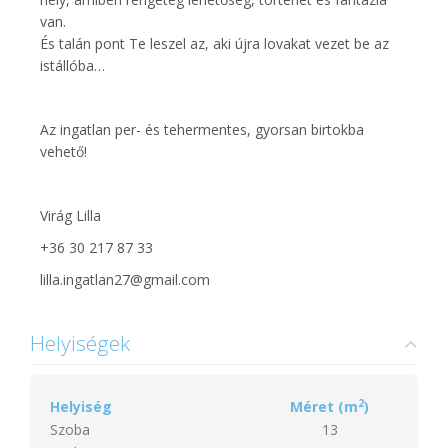
van.
És talán pont Te leszel az, aki újra lovakat vezet be az
istállóba…
Az ingatlan per- és tehermentes, gyorsan birtokba
vehető!
Virág Lilla
+36 30 217 87 33
lilla.ingatlan27@gmail.com
Helyiségek
2
Helyiség
Méret (m
)
Szoba
13