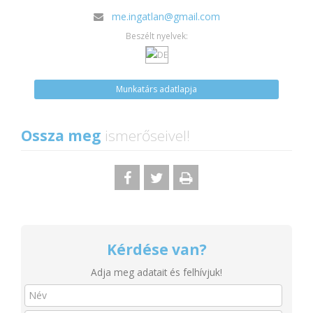
me.ingatlan@gmail.com
Beszélt nyelvek:
Munkatárs adatlapja
Ossza meg
ismerőseivel!
Kérdése van?
Adja meg adatait és felhívjuk!