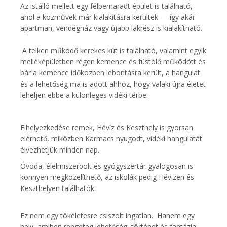
Az istálló mellett egy félbemaradt épület is található,
ahol a közművek már kialakításra kerültek — így akár
apartman, vendégház vagy újabb lakrész is kialakítható.
A telken működő kerekes kút is található, valamint egyik
melléképületben régen kemence és füstölő működött és
bár a kemence időközben lebontásra került, a hangulat
és a lehetőség ma is adott ahhoz, hogy valaki újra életet
leheljen ebbe a különleges vidéki térbe.
Elhelyezkedése remek, Hévíz és Keszthely is gyorsan
elérhető, miközben Karmacs nyugodt, vidéki hangulatát
élvezhetjük minden nap.
Óvoda, élelmiszerbolt és gyógyszertár gyalogosan is
könnyen megközelíthető, az iskolák pedig Hévizen és
Keszthelyen találhatók.
Ez nem egy tökéletesre csiszolt ingatlan. Hanem egy
hely, amiben rengeteg lehetőség, történet és fantázia