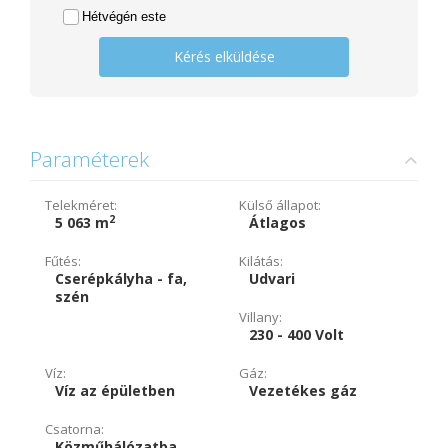
Hétvégén este
Kérés elküldése
Paraméterek
Telekméret:
Külső állapot:
2
5 063 m
Átlagos
Fűtés:
Kilátás:
Cserépkályha - fa,
Udvari
szén
Villany:
230 - 400 Volt
Víz:
Gáz:
Víz az épületben
Vezetékes gáz
Csatorna:
Közműhálózatba