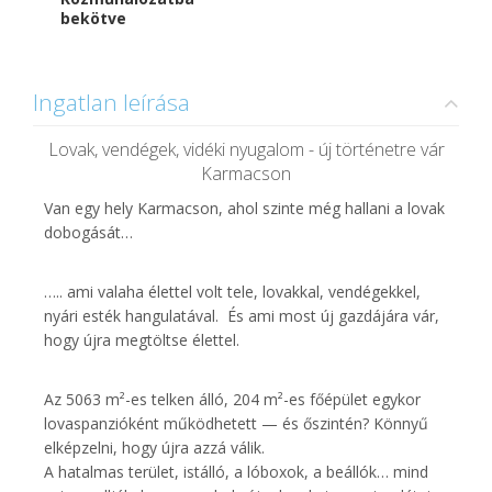
bekötve
Ingatlan leírása
Lovak, vendégek, vidéki nyugalom - új történetre vár
Karmacson
Van egy hely Karmacson, ahol szinte még hallani a lovak
dobogását…
….. ami valaha élettel volt tele, lovakkal, vendégekkel,
nyári esték hangulatával. És ami most új gazdájára vár,
hogy újra megtöltse élettel.
Az 5063 m²-es telken álló, 204 m²-es főépület egykor
lovaspanzióként működhetett — és őszintén? Könnyű
elképzelni, hogy újra azzá válik.
A hatalmas terület, istálló, a lóboxok, a beállók… mind