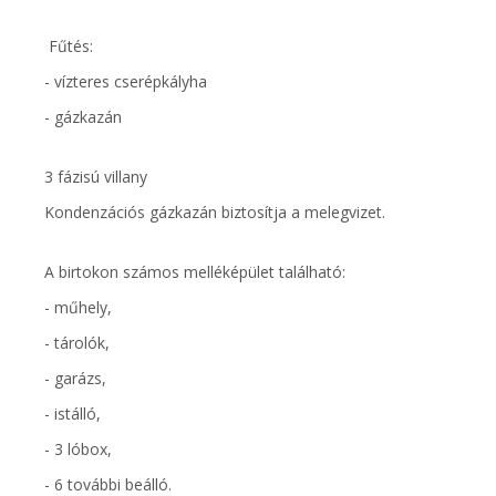
Fűtés:
- vízteres cserépkályha
- gázkazán
3 fázisú villany
Kondenzációs gázkazán biztosítja a melegvizet.
A birtokon számos melléképület található:
- műhely,
- tárolók,
- garázs,
- istálló,
- 3 lóbox,
- 6 további beálló.