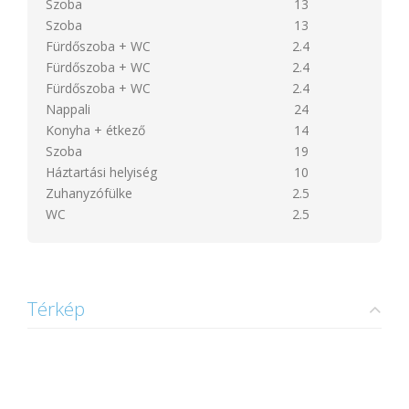
Szoba
13
Szoba
13
Fürdőszoba + WC
2.4
Fürdőszoba + WC
2.4
Fürdőszoba + WC
2.4
Nappali
24
Konyha + étkező
14
Szoba
19
Háztartási helyiség
10
Zuhanyzófülke
2.5
WC
2.5
Térkép