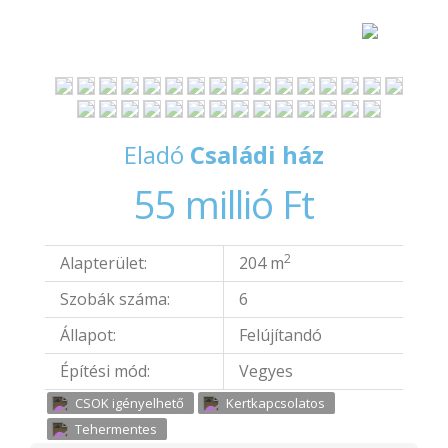
Eladó
Családi ház
55 millió Ft
2
Alapterület:
204 m
Szobák száma:
6
Állapot:
Felújítandó
Építési mód:
Vegyes
CSOK igényelhető
Kertkapcsolatos
Tehermentes