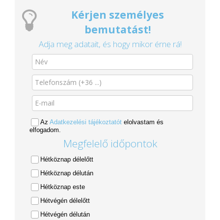
Kérjen személyes
bemutatást!
Adja meg adatait, és hogy mikor érne rá!
Az
Adatkezelési tájékoztatót
elolvastam és
elfogadom.
Megfelelő időpontok
Hétköznap délelőtt
Hétköznap délután
Hétköznap este
Hétvégén délelőtt
Hétvégén délután