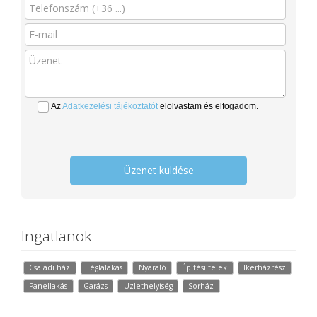
Az
Adatkezelési tájékoztatót
elolvastam és elfogadom.
Üzenet küldése
Ingatlanok
Családi ház
Téglalakás
Nyaraló
Építési telek
Ikerházrész
Panellakás
Garázs
Üzlethelyiség
Sorház