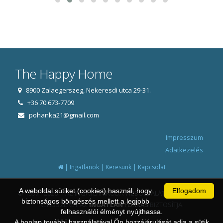
The Happy Home
8900 Zalaegerszeg, Nekeresdi utca 29-31.
+36 70 673-7709
pohanka21@gmail.com
Impresszum
Adatkezelés
|
|
|
Ingatlanok
Keresünk
Kapcsolat
A weboldal sütiket (cookies) használ, hogy
Elfogadom
© 1997 - 2026 AZ INGATLANIRODA WEBOLDALÁT ÉS ÜGYVITELI
biztonságos böngészés mellett a legjobb
RENDSZERÉT AZ
INGATLAN
FORRÁS
BIZTOSÍTJA.
felhasználói élményt nyújthassa.
A honlap további használatával Ön hozzájárulását adja a sütik