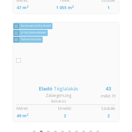
Méret:
Telek:
Szobák:
2
2
47 m
1 055 m
1
Azonnal költözhető
Jó közlekedéssel
Tehermentes
Eladó
Téglalakás
43
Zalaegerszeg
t
millió Ft
Belváros
:
Méret:
Emelet:
Szobák:
2
49 m
2
2