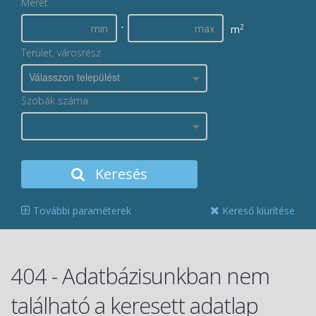
Méret
-
2
m
Terület, városrész
Válasszon települést
Szobák száma
Keresés
További paraméterek
Kereső kiürítése
404 - Adatbázisunkban nem
található a keresett adatlap