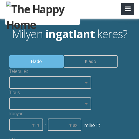
Milyen
ingatlant
keres?
Eladó
Kiadó
Település
Típus
Irányár
-
millió Ft