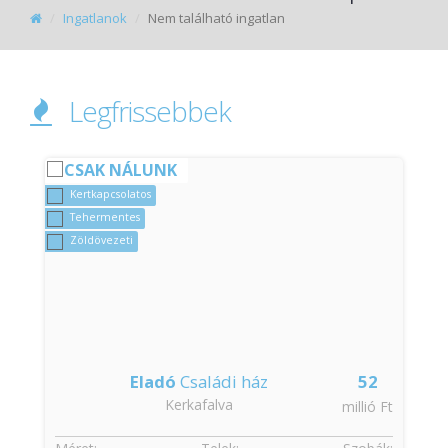
Ingatlanok
Nem található ingatlan
Legfrissebbek
CSAK NÁLUNK
Kertkapcsolatos
Tehermentes
Zöldövezeti
Eladó
Családi ház
52
Kerkafalva
t
millió Ft