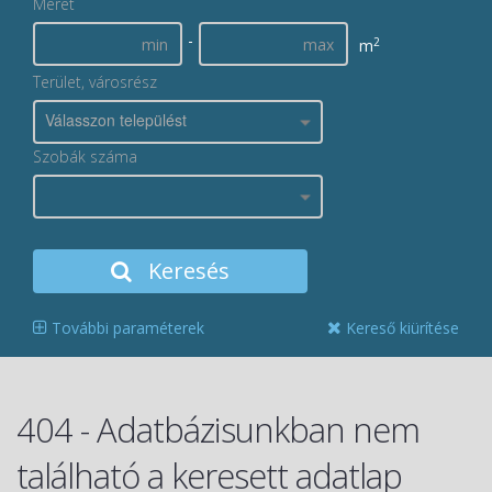
Méret
-
2
m
Terület, városrész
Válasszon települést
Szobák száma
Keresés
További paraméterek
Kereső kiürítése
404 - Adatbázisunkban nem
található a keresett adatlap