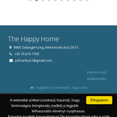
The Happy Home
8900 Zalaegerszeg, Nekeresdi utca 29-31.
+36 70 673-7709
pohanka21@gmail.com
Impresszum
Adatkezelés
|
|
|
Ingatlanok
Keresünk
Kapcsolat
A weboldal sütiket (cookies) használ, hogy
Elfogadom
© 1997 - 2026 AZ INGATLANIRODA WEBOLDALÁT ÉS ÜGYVITELI
biztonságos böngészés mellett a legjobb
RENDSZERÉT AZ
INGATLAN
FORRÁS
BIZTOSÍTJA.
felhasználói élményt nyújthassa.
A honlap további használatával Ön hozzájárulását adja a sütik