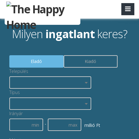
Milyen
ingatlant
keres?
Eladó
Kiadó
Település
Típus
Irányár
-
millió Ft