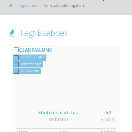
Ingatlanok
Nem található ingatlan
Legfrissebbek
CSAK NÁLUNK
Kertkapcsolatos
Tehermentes
Zöldövezeti
Eladó
Családi ház
52
Kerkafalva
t
millió Ft