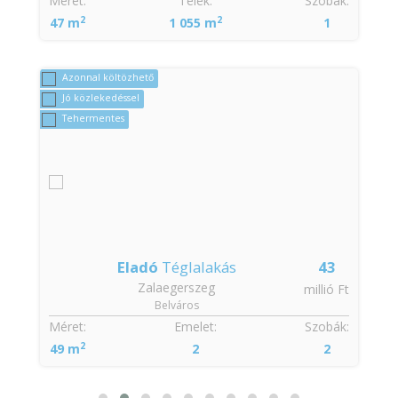
Méret:
Telek:
Szobák:
2
2
47 m
1 055 m
1
Azonnal költözhető
Jó közlekedéssel
Tehermentes
Eladó
Téglalakás
43
Zalaegerszeg
t
millió Ft
Belváros
:
Méret:
Emelet:
Szobák:
2
49 m
2
2