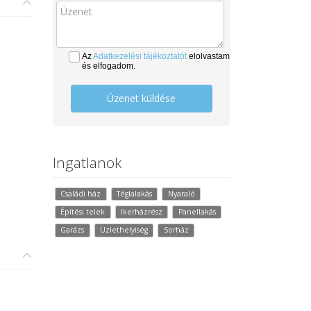
Az
Adatkezelési tájékoztatót
elolvastam
és elfogadom.
Üzenet küldése
Ingatlanok
Családi ház
Téglalakás
Nyaraló
Építési telek
Ikerházrész
Panellakás
Garázs
Üzlethelyiség
Sorház