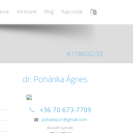
lanok
Keresünk
Blog
Kapcsolat
#718600233
dr. Pohánka Ágnes
+36 70 673-7709
pohanka21@gmail.com
Beszélt nyelvek: