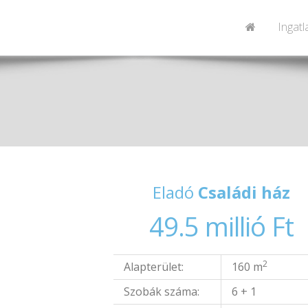
Ingat
Eladó
Családi ház
49.5 millió Ft
2
Alapterület:
160 m
Szobák száma:
6 + 1