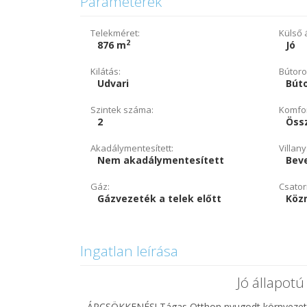
Paraméterek
Telekméret:
Külső á
2
876 m
Jó
Kilátás:
Bútoro
Udvari
Bút
Szintek száma:
Komfor
2
Öss
Akadálymentesített:
Villany
Nem akadálymentesített
Beve
Gáz:
Csator
Gázvezeték a telek előtt
Köz
Ingatlan leírása
Jó állapot
ÁRCSÖKKENÉS! Tágas Otthon nyugodt környezetbe