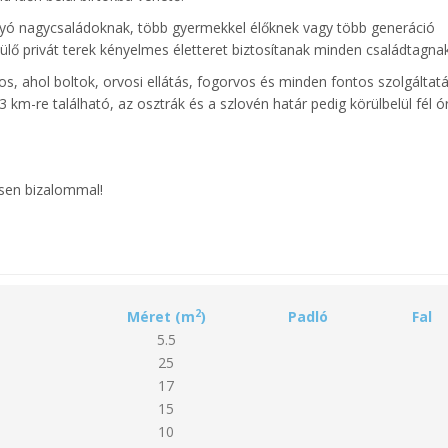
vágyó nagycsaládoknak, több gyermekkel élőknek vagy több generáció
nülő privát terek kényelmes életteret biztosítanak minden családtagnak
s, ahol boltok, orvosi ellátás, fogorvos és minden fontos szolgáltat
m-re található, az osztrák és a szlovén határ pedig körülbelül fél ó
ssen bizalommal!
2
Méret (m
)
Padló
Fal
5.5
25
17
15
10