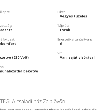
llapot:
Fűtés:
Vegyes tüzelés
zottság:
Tájolás:
orozott
Észak
t fokozat:
Energetikai tanúsítvány:
zkomfort
G
:
Víz:
zetve (230 Volt)
Van, saját vízórával
na:
műhálózatba bekötve
ú TÉGLA családi ház Zalalövőn
n, nagycsaládosok számára ideális lehetőséggel Zalalövőn!