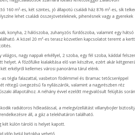
tó 160 m²-es, két szintes, jó állapotú családi ház 876 m²-es, sík telke
helyszíne lehet családi összejöveteleknek, pihenésnek vagy a gyerekek
ppali, konyha, 2 hálószoba, zuhanyzós fürdőszoba, valamint egy hátsó
lálható. A közel 20 m²-es terasz közvetlen kapcsolatot teremt a kertt
öltés.
 világos, nagy nappali erkéllyel, 2 szoba, egy fél szoba, káddal felszer
 helyet. A főzőfülke kialakítása elő van készítve, ezért akár kétgener
 két erkélyről kellemes városi panoráma tárul elénk.
 38-as tégla falazattal, vasbeton födémmel és Bramac tetőcseréppel
 két rétegű üvegezésű fa nyílászárók, valamint a nagyrészben réz
szaki állapotához. A néhány évvel ezelőtt megvalósult felújítás során
dik radiátoros hőleadással, a melegvízellátást villanybojler biztosítj
ndelkezésre áll, a gáz a telekhatáron található.
ét külön tároló is helyet kapott.
d időn belül birtokba vehető.