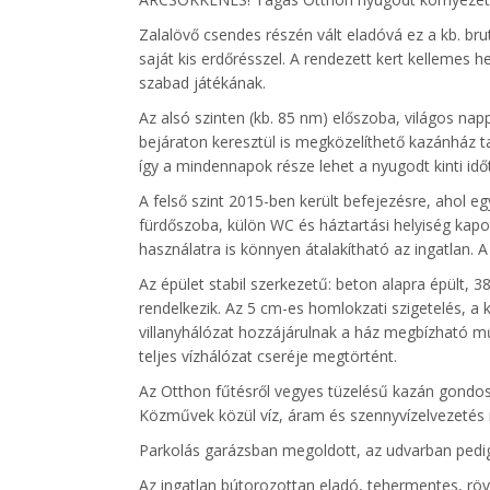
Zalalövő csendes részén vált eladóvá ez a kb. brut
saját kis erdőrésszel. A rendezett kert kellemes 
szabad játékának.
Az alsó szinten (kb. 85 nm) előszoba, világos na
bejáraton keresztül is megközelíthető kazánház ta
így a mindennapok része lehet a nyugodt kinti időt
A felső szint 2015-ben került befejezésre, ahol egy
fürdőszoba, külön WC és háztartási helyiség kapott
használatra is könnyen átalakítható az ingatlan. A
Az épület stabil szerkezetű: beton alapra épült,
rendelkezik. Az 5 cm-es homlokzati szigetelés, a
villanyhálózat hozzájárulnak a ház megbízható mű
teljes vízhálózat cseréje megtörtént.
Az Otthon fűtésről vegyes tüzelésű kazán gondosko
Közművek közül víz, áram és szennyvízelvezetés re
Parkolás garázsban megoldott, az udvarban pedig k
Az ingatlan bútorozottan eladó, tehermentes, rövi