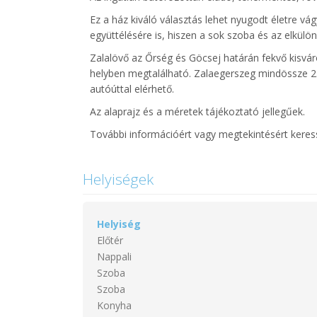
Ez a ház kiváló választás lehet nyugodt életre 
együttélésére is, hiszen a sok szoba és az elkülö
Zalalövő az Őrség és Göcsej határán fekvő kisváro
helyben megtalálható. Zalaegerszeg mindössze 23 k
autóúttal elérhető.
Az alaprajz és a méretek tájékoztató jellegűek.
További információért vagy megtekintésért kere
Helyiségek
Helyiség
Előtér
Nappali
Szoba
Szoba
Konyha