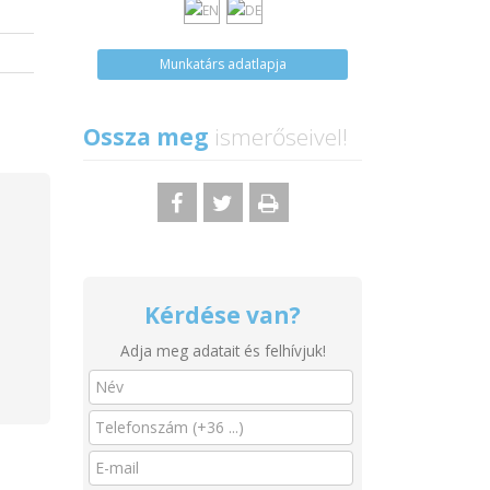
Munkatárs adatlapja
Ossza meg
ismerőseivel!
Kérdése van?
Adja meg adatait és felhívjuk!