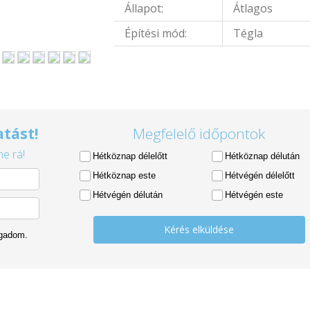
Állapot:
Átlagos
Építési mód:
Tégla
tást!
Megfelelő időpontok
e rá!
Hétköznap délelőtt
Hétköznap délután
Hétköznap este
Hétvégén délelőtt
Hétvégén délután
Hétvégén este
Kérés elküldése
ogadom.