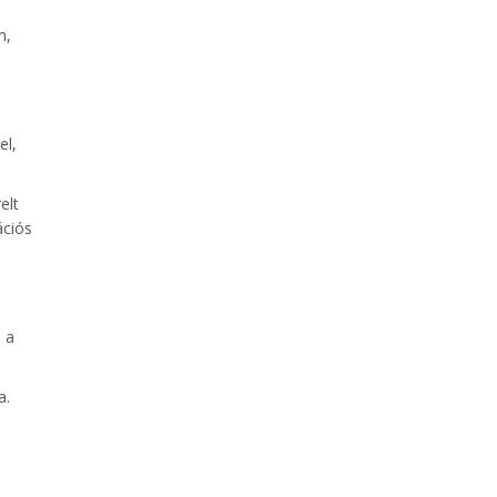
n,
el,
elt
ációs
 a
a.