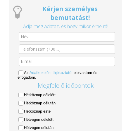
Kérjen személyes
bemutatást!
Adja meg adatait, és hogy mikor érne rá!
Az
Adatkezelési tájékoztatót
elolvastam és
elfogadom.
Megfelelő időpontok
Hétköznap délelőtt
Hétköznap délután
Hétköznap este
Hétvégén délelőtt
Hétvégén délután