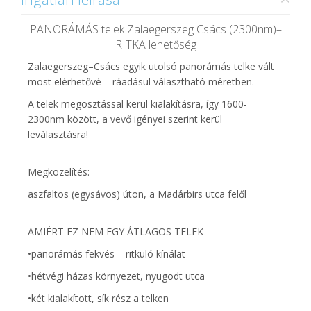
PANORÁMÁS telek Zalaegerszeg Csács (2300nm)–
RITKA lehetőség
Zalaegerszeg–Csács egyik utolsó panorámás telke vált
most elérhetővé – ráadásul választható méretben.
A telek megosztással kerül kialakításra, így 1600-
2300nm között, a vevő igényei szerint kerül
levàlasztásra!
Megközelítés:
aszfaltos (egysávos) úton, a Madárbirs utca felől
AMIÉRT EZ NEM EGY ÁTLAGOS TELEK
•panorámás fekvés – ritkuló kínálat
•hétvégi házas környezet, nyugodt utca
•két kialakított, sík rész a telken