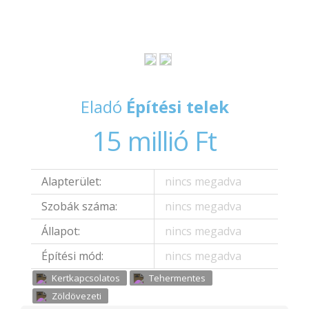
Eladó
Építési telek
15 millió Ft
Alapterület:
nincs megadva
Szobák száma:
nincs megadva
Állapot:
nincs megadva
Építési mód:
nincs megadva
Kertkapcsolatos
Tehermentes
Zöldövezeti