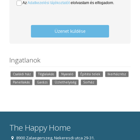
Az
Adatkezelési tájékoztatót
elolvastam és elfogadom.
Üzenet küldése
Ingatlanok
Családi ház
Téglalakás
Nyaraló
Építési telek
Ikerházrész
Panellakás
Garázs
Üzlethelyiség
Sorház
The Happy Home
8900 Zalaegerszeg, Nekeresdi utca 29-31.