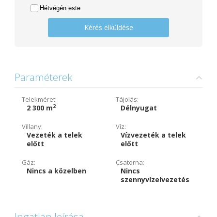
Hétvégén este
Kérés elküldése
Paraméterek
Telekméret:
Tájolás:
2
2 300 m
Délnyugat
Villany:
Víz:
Vezeték a telek
Vízvezeték a telek
előtt
előtt
Gáz:
Csatorna:
Nincs a közelben
Nincs
szennyvízelvezetés
Ingatlan leírása