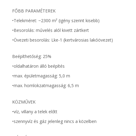
FŐBB PARAMÉTEREK
•Telekméret: ~2300 m² (igény szerint kisebb)
•Besorolás: művelés alól kivett zártkert
•Övezeti besorolás: Lke-1 (kertvárosias lakóövezet)
Beépíthetőség: 25%
•oldalhatáron álló beépítés
•max. épületmagasság: 5,0 m
•max. homlokzatmagasság: 6,5 m
KÖZMŰVEK
•víz, villany a telek előtt
•szennyvíz és gáz jelenleg nincs a közelben