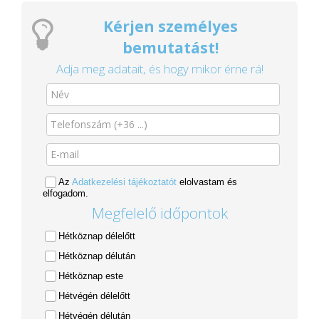
Kérjen személyes
bemutatást!
Adja meg adatait, és hogy mikor érne rá!
Az
Adatkezelési tájékoztatót
elolvastam és
elfogadom.
Megfelelő időpontok
Hétköznap délelőtt
Hétköznap délután
Hétköznap este
Hétvégén délelőtt
Hétvégén délután