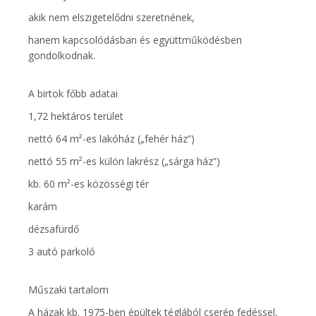
akik nem elszigetelődni szeretnének,
hanem kapcsolódásban és együttműködésben
gondolkodnak.
A birtok főbb adatai
1,72 hektáros terület
nettó 64 m²-es lakóház („fehér ház”)
nettó 55 m²-es külön lakrész („sárga ház”)
kb. 60 m²-es közösségi tér
karám
dézsafürdő
3 autó parkoló
Műszaki tartalom
A házak kb. 1975-ben épültek téglából cserép fedéssel,