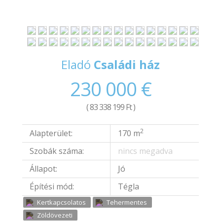
Eladó
Családi ház
230 000 €
( 83 338 199 Ft )
2
Alapterület:
170 m
Szobák száma:
nincs megadva
Állapot:
Jó
Építési mód:
Tégla
Kertkapcsolatos
Tehermentes
Zöldövezeti