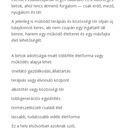
birtok, ahol nincs átmenő forgalom — csak erdő, mező,
nyugalom és tér.
A jelenleg is működő terápiás és közösségi tér olyan új
tulajdonost keres, aki nem csupán egy ingatlant lát
benne, hanem egy működő életteret és egy másfajta
élet lehetőségét.
A birtok adottságai miatt többféle életforma vagy
működés alapja lehet:
önellátó gazdálkodás,állattartás
terápiás vagy elvonuló központ
alkotótér vagy közösségi tér
többgenerációs együttélés
természetközeli családi élet
lassabb, tudatosabb vidéki életforma
Ez a hely elsősorban azoknak szól,