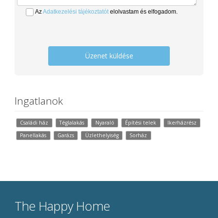
Az
Adatkezelési tájékoztatót
elolvastam és elfogadom.
Üzenet küldése
Ingatlanok
Családi ház
Téglalakás
Nyaraló
Építési telek
Ikerházrész
Panellakás
Garázs
Üzlethelyiség
Sorház
The Happy Home