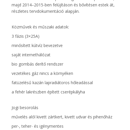
majd 2014–2015-ben felújításon és bővítésen estek át,
részletes tervdokumentáció alapján.
Közművek és műszaki adatok:
3 fázis (3×25A)
minősített kútvíz bevezetve
saját internethálózat
bio gombás derítő rendszer
vezetékes gáz nincs a környéken
fatüzelésű kazán lapradiátoros hőleadással
a fehér lakrészben épített cserépkályha
Jogi besorolás
művelés alól kivett zártkert, kivett udvar és pihenőház
per-, teher- és igénymentes