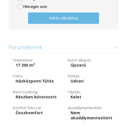
Hétvégén este
Kérés elküldése
Paraméterek
Telekméret:
Külső állapot:
2
17 200 m
Újszerű
Fűtés:
Kilátás:
Házközponti fűtés
Udvari
Bútorozottság:
Tájolás:
Részben bútorozott
Kelet
Komfort fokozat:
Akadálymentesített:
Összkomfort
Nem
akadálymentesített