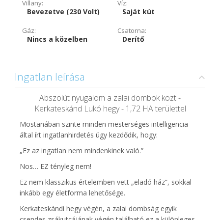
Villany:
Víz:
Bevezetve (230 Volt)
Saját kút
Gáz:
Csatorna:
Nincs a közelben
Derítő
Ingatlan leírása
Abszolút nyugalom a zalai dombok közt -
Kerkateskánd Lukó hegy - 1,72 HA területtel
Mostanában szinte minden mesterséges intelligencia
által írt ingatlanhirdetés úgy kezdődik, hogy:
„Ez az ingatlan nem mindenkinek való.”
Nos… EZ tényleg nem!
Ez nem klasszikus értelemben vett „eladó ház”, sokkal
inkább egy életforma lehetősége.
Kerkateskándi hegy végén, a zalai dombság egyik
csendes zsákutcájának végén található ez a különleges