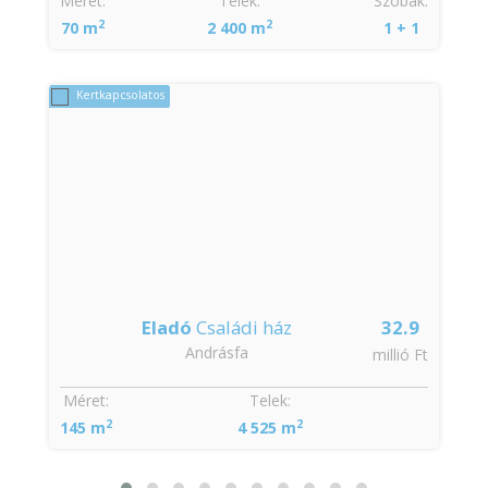
:
Méret:
Telek:
Szobák:
2
2
70 m
2 400 m
1 + 1
Kertkapcsolatos
Eladó
Családi ház
32.9
Andrásfa
t
millió Ft
:
Méret:
Telek:
2
2
145 m
4 525 m