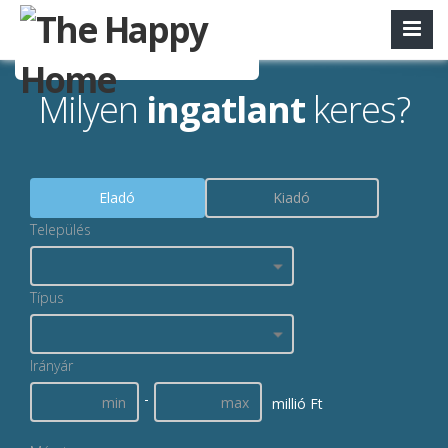
Milyen
ingatlant
keres?
Eladó
Kiadó
Település
Típus
Irányár
-
millió Ft