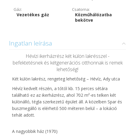
Gáz:
Csatorna:
Vezetékes gáz
Közműhálózatba
bekötve
Ingatlan leírása
Hévízi ikerházrész két külön lakrésszel -
befektetésnek és kétgenerációs otthonnak is remek
lehetőség!
Két külön lakrész, rengeteg lehetőség – Hévíz, Ady utca
Hévíz kedvelt részén, a tótól kb. 15 perces sétára
található ez az ikerházrész, ahol 702 m²-es telken két
különálló, tégla szerkezetű épület áll. A közelben Spar és
buszmegálló is elérhető 500 méteren belül – a lokáció
tehát adott.
A nagyobbik ház (1970)