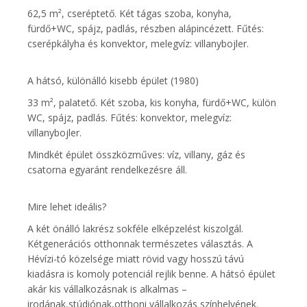
62,5 m², cseréptető. Két tágas szoba, konyha,
fürdő+WC, spájz, padlás, részben alápincézett. Fűtés:
cserépkályha és konvektor, melegvíz: villanybojler.
A hátsó, különálló kisebb épület (1980)
33 m², palatető. Két szoba, kis konyha, fürdő+WC, külön
WC, spájz, padlás. Fűtés: konvektor, melegvíz:
villanybojler.
Mindkét épület összközműves: víz, villany, gáz és
csatorna egyaránt rendelkezésre áll.
Mire lehet ideális?
A két önálló lakrész sokféle elképzelést kiszolgál.
Kétgenerációs otthonnak természetes választás. A
Hévízi-tó közelsége miatt rövid vagy hosszú távú
kiadásra is komoly potenciál rejlik benne. A hátsó épület
akár kis vállalkozásnak is alkalmas –
irodának,stúdiónak,otthoni vállalkozás színhelyének.