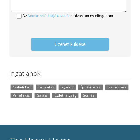
Az
Adatkezelési tájékoztatót
elolvastam és elfogadom.
Üzenet küldése
Ingatlanok
Családi ház
Téglalakás
Nyaraló
Építési telek
Ikerházrész
Panellakás
Garázs
Üzlethelyiség
Sorház