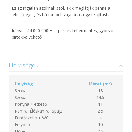
Ez az ingatlan azoknak szól, akik meglátják benne a
lehetőséget, és bátran belevágnának egy felújításba.
Irányár: 44 000 000 Ft – per- és tehermentes, gyorsan
birtokba vehető.
Helyiségek
2
Helyiség
Méret (m
)
Szoba
18
Szoba
14.5
Konyha + étkező
11
Kamra, Éléskamra, Spájz
2.5
Fürdőszoba + WC
4
Folyosó
10
Előtér
2.5