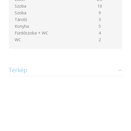
Szoba
10
Szoba
9
Tároló
3
Konyha
5
Fürdőszoba + WC
4
WC
2
Térkép