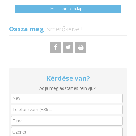
Munkatárs adatlapja
Ossza meg
ismerőseivel!
Kérdése van?
Adja meg adatait és felhívjuk!