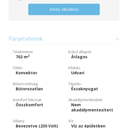
Kérés elküldése
Paraméterek
Telekméret:
Külső állapot:
2
702 m
Átlagos
Fűtés:
Kilátás:
Konvektor
Udvari
Bútorozottság:
Tájolás:
Bútorozatlan
Északnyugat
Komfort fokozat:
Akadálymentesített:
Összkomfort
Nem
akadálymentesített
Villany:
Víz:
Bevezetve (230 Volt)
Víz az épületben