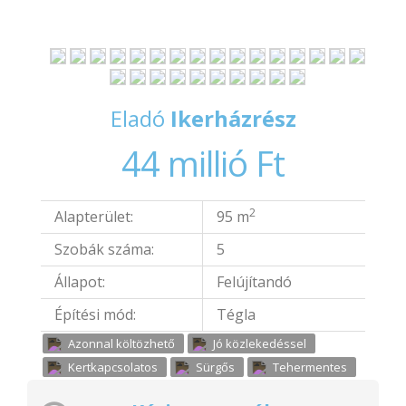
Eladó
Ikerházrész
44 millió Ft
2
Alapterület:
95 m
Szobák száma:
5
Állapot:
Felújítandó
Építési mód:
Tégla
Azonnal költözhető
Jó közlekedéssel
Kertkapcsolatos
Sürgős
Tehermentes