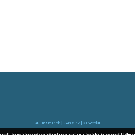
|
|
|
Ingatlanok
Keresünk
Kapcsolat