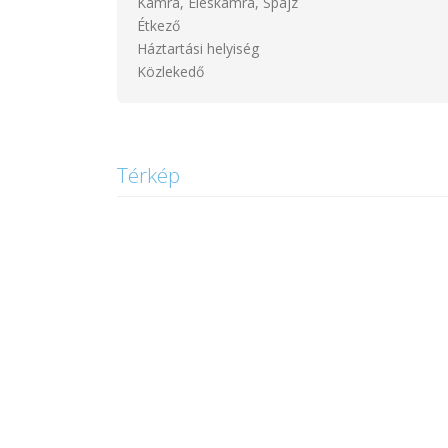
Kamra, Éléskamra, Spájz
Étkező
Háztartási helyiség
Közlekedő
Térkép