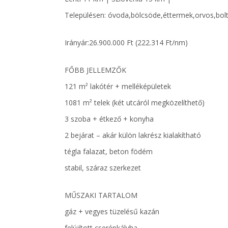
Településen: óvoda,bölcsöde,éttermek,orvos,bolt,
Irányár:26.900.000 Ft (222.314 Ft/nm)
FŐBB JELLEMZŐK
121 m² lakótér + melléképületek
1081 m² telek (két utcáról megközelíthető)
3 szoba + étkező + konyha
2 bejárat – akár külön lakrész kialakítható
tégla falazat, beton födém
stabil, száraz szerkezet
MŰSZAKI TARTALOM
gáz + vegyes tüzelésű kazán
felújított cserépkályha