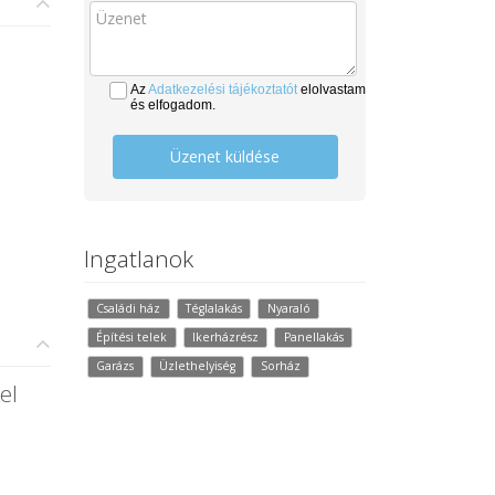
Az
Adatkezelési tájékoztatót
elolvastam
és elfogadom.
Üzenet küldése
Ingatlanok
Családi ház
Téglalakás
Nyaraló
Építési telek
Ikerházrész
Panellakás
Garázs
Üzlethelyiség
Sorház
el