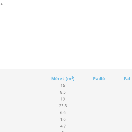
tó
2
Méret (m
)
Padló
Fal
16
8.5
19
23.8
6.6
1.6
4.7