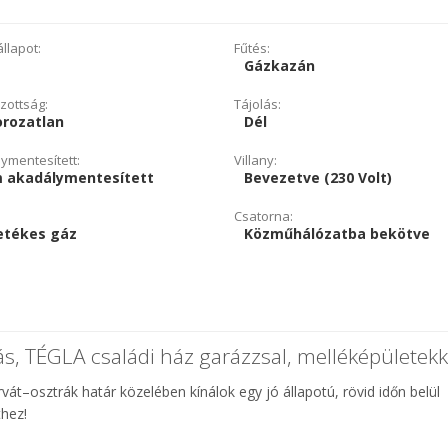
llapot:
Fűtés:
Gázkazán
zottság:
Tájolás:
orozatlan
Dél
ymentesített:
Villany:
 akadálymentesített
Bevezetve (230 Volt)
Csatorna:
etékes gáz
Közműhálózatba bekötve
s, TÉGLA családi ház garázzsal, melléképületekk
át–osztrák határ közelében kínálok egy jó állapotú, rövid időn belül
thez!