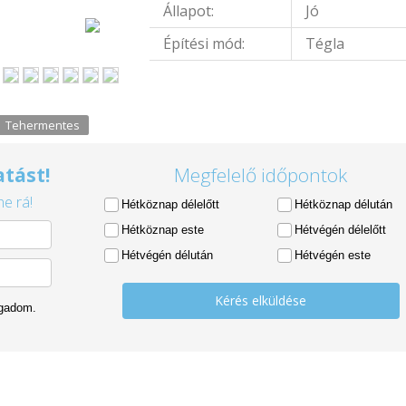
Állapot:
Jó
Építési mód:
Tégla
Tehermentes
tást!
Megfelelő időpontok
e rá!
Hétköznap délelőtt
Hétköznap délután
Hétköznap este
Hétvégén délelőtt
Hétvégén délután
Hétvégén este
Kérés elküldése
ogadom.