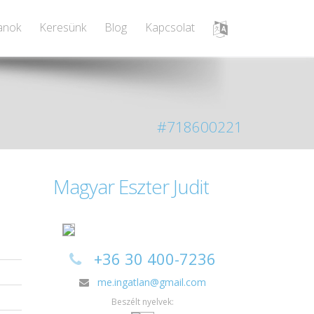
lanok
Keresünk
Blog
Kapcsolat
#718600221
Magyar Eszter Judit
+36 30 400-7236
me.ingatlan@gmail.com
Beszélt nyelvek: