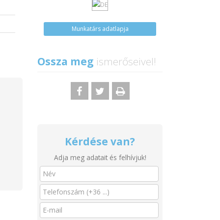
Munkatárs adatlapja
Ossza meg
ismerőseivel!
Kérdése van?
Adja meg adatait és felhívjuk!