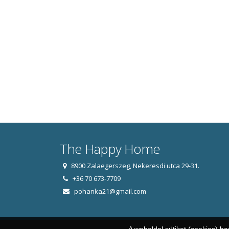
The Happy Home
8900 Zalaegerszeg, Nekeresdi utca 29-31.
+36 70 673-7709
pohanka21@gmail.com