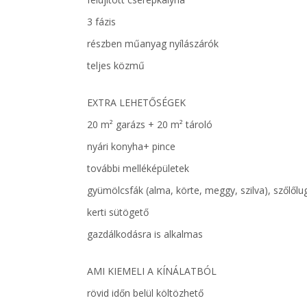
3 fázis
részben műanyag nyílászárók
teljes közmű
EXTRA LEHETŐSÉGEK
20 m² garázs + 20 m² tároló
nyári konyha+ pince
további melléképületek
gyümölcsfák (alma, körte, meggy, szilva), szőlőlu
kerti sütögető
gazdálkodásra is alkalmas
AMI KIEMELI A KÍNÁLATBÓL
rövid időn belül költözhető