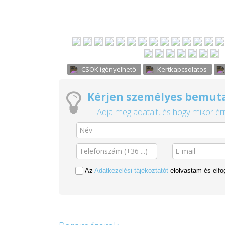
CSOK igényelhető
Kertkapcsolatos
Kérjen személyes bemuta
Adja meg adatait, és hogy mikor érn
Az
Adatkezelési tájékoztatót
elolvastam és elf