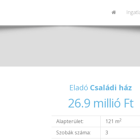
Ingat
Eladó
Családi ház
26.9 millió Ft
2
Alapterület:
121 m
Szobák száma:
3