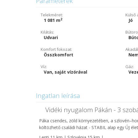
Paraméterek
Telekméret:
Külső á
2
1 081 m
Jó
Kilátás:
Bútoro
Udvari
Bút
Komfort fokozat:
Akadál
Összkomfort
Nem
Víz:
Gáz:
Van, saját vízórával
Vez
Ingatlan leírása
Vidéki nyugalom Pákán - 3 szobá
Páka csendes, zöld környezetében, a szlovén–horv
költözhető családi házat - STABIL alap egy ÚJ éle
Lenti 11 km | Szlovénia 15 km |