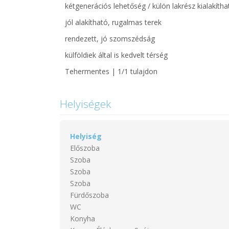
kétgenerációs lehetőség / külön lakrész kialakítha
jól alakítható, rugalmas terek
rendezett, jó szomszédság
külföldiek által is kedvelt térség
Tehermentes | 1/1 tulajdon
Helyiségek
Helyiség
Előszoba
Szoba
Szoba
Szoba
Fürdőszoba
WC
Konyha