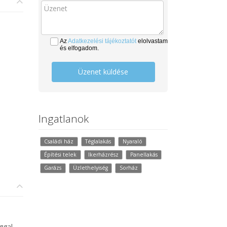
Az
Adatkezelési tájékoztatót
elolvastam
és elfogadom.
Üzenet küldése
Ingatlanok
Családi ház
Téglalakás
Nyaraló
Építési telek
Ikerházrész
Panellakás
Garázs
Üzlethelyiség
Sorház
ggal.