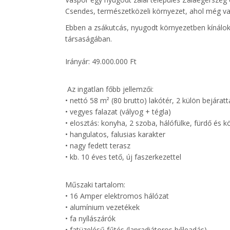
Csendes, természetközeli környezet, ahol még val
Ebben a zsákutcás, nyugodt környezetben kínálok 
társaságában.
Irányár: 49.000.000 Ft
Az ingatlan főbb jellemzői:
• nettó 58 m² (80 brutto) lakótér, 2 külön bejáratt
• vegyes falazat (vályog + tégla)
• elosztás: konyha, 2 szoba, hálófülke, fürdő és 
• hangulatos, falusias karakter
• nagy fedett terasz
• kb. 10 éves tető, új faszerkezettel
Műszaki tartalom:
• 16 Amper elektromos hálózat
• alumínium vezetékek
• fa nyílászárók
• fatüzelésű fűtés (lapradiátoros hőleadás)