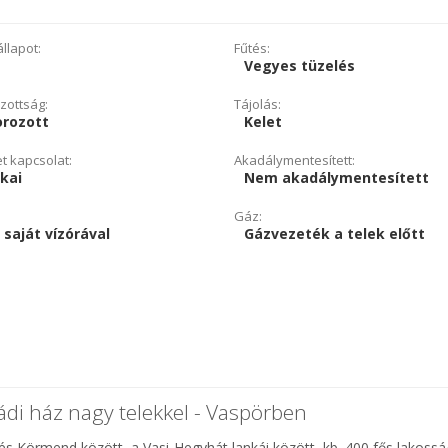
llapot:
Fűtés:
Vegyes tüzelés
zottság:
Tájolás:
orozott
Kelet
et kapcsolat:
Akadálymentesített:
kai
Nem akadálymentesített
Gáz:
 saját vízórával
Gázvezeték a telek előtt
ádi ház nagy telekkel - Vaspörben
és Körmend között, a Vasi-Hegyhát lankái között, kb. 400 fős lakossá