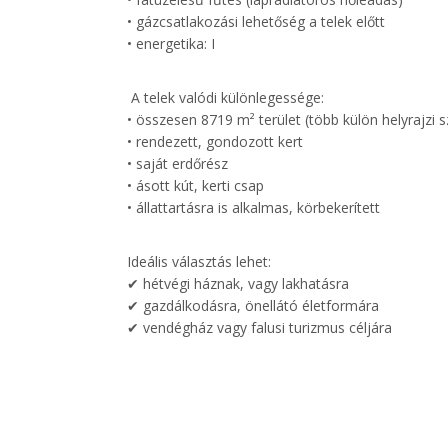
• gázcsatlakozási lehetőség a telek előtt
• energetika: I
A telek valódi különlegessége:
• összesen 8719 m² terület (több külön helyrajzi 
• rendezett, gondozott kert
• saját erdőrész
• ásott kút, kerti csap
• állattartásra is alkalmas, körbekerített
Ideális választás lehet:
✔ hétvégi háznak, vagy lakhatásra
✔ gazdálkodásra, önellátó életformára
✔ vendégház vagy falusi turizmus céljára