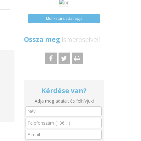
Munkatárs adatlapja
Ossza meg
ismerőseivel!
Kérdése van?
Adja meg adatait és felhívjuk!