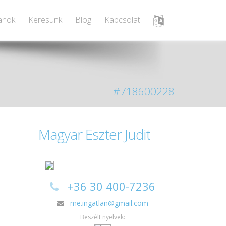
lanok
Keresünk
Blog
Kapcsolat
#718600228
Magyar Eszter Judit
+36 30 400-7236
me.ingatlan@gmail.com
Beszélt nyelvek: