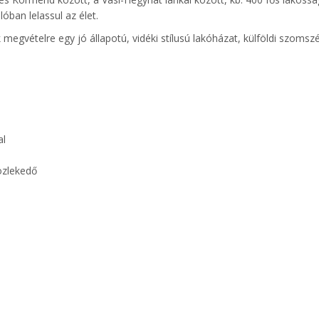
óban lelassul az élet.
megvételre egy jó állapotú, vidéki stílusú lakóházat, külföldi szomsz
al
közlekedő