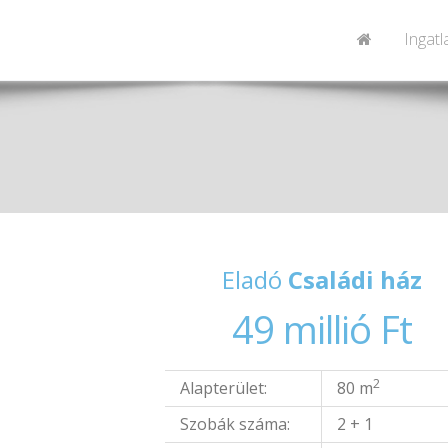
Ingat
Eladó
Családi ház
49 millió Ft
2
Alapterület:
80 m
Szobák száma:
2 + 1