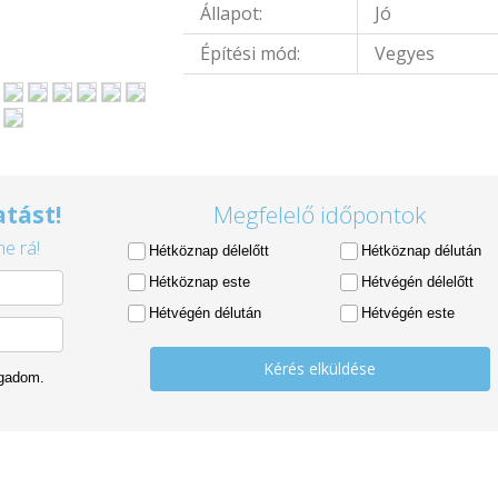
Állapot:
Jó
Építési mód:
Vegyes
tást!
Megfelelő időpontok
e rá!
Hétköznap délelőtt
Hétköznap délután
Hétköznap este
Hétvégén délelőtt
Hétvégén délután
Hétvégén este
Kérés elküldése
ogadom.