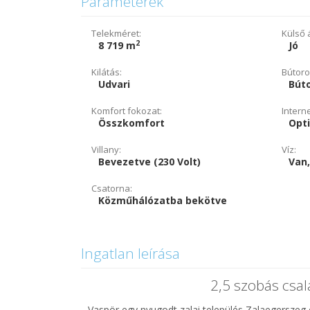
Paraméterek
Telekméret:
Külső á
2
8 719 m
Jó
Kilátás:
Bútoro
Udvari
Bút
Komfort fokozat:
Intern
Összkomfort
Opti
Villany:
Víz:
Bevezetve (230 Volt)
Van,
Csatorna:
Közműhálózatba bekötve
Ingatlan leírása
2,5 szobás csal
Vaspör egy nyugodt zalai település Zalaegerszeg 