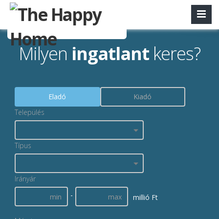
Milyen
ingatlant
keres?
Eladó
Kiadó
Település
Típus
Irányár
-
millió Ft