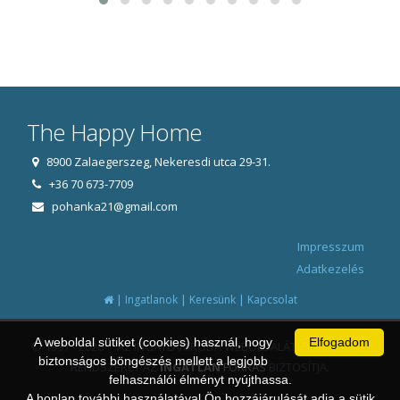
The Happy Home
8900 Zalaegerszeg, Nekeresdi utca 29-31.
+36 70 673-7709
pohanka21@gmail.com
Impresszum
Adatkezelés
|
|
|
Ingatlanok
Keresünk
Kapcsolat
A weboldal sütiket (cookies) használ, hogy
Elfogadom
© 1997 - 2026 AZ INGATLANIRODA WEBOLDALÁT ÉS ÜGYVITELI
biztonságos böngészés mellett a legjobb
RENDSZERÉT AZ
INGATLAN
FORRÁS
BIZTOSÍTJA.
felhasználói élményt nyújthassa.
A honlap további használatával Ön hozzájárulását adja a sütik