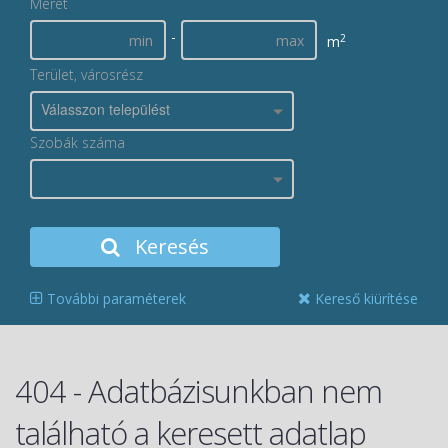
Méret
-
2
m
Terület, városrész
Válasszon települést
Szobák száma
Keresés
További paraméterek
Kereső kiürítése
404 - Adatbázisunkban nem
található a keresett adatlap