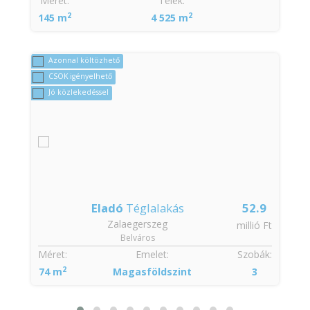
:
Méret:
Telek:
2
2
145 m
4 525 m
Azonnal költözhető
CSOK igényelhető
Jó közlekedéssel
Eladó
Téglalakás
52.9
Zalaegerszeg
t
millió Ft
Belváros
:
Méret:
Emelet:
Szobák:
2
74 m
Magasföldszint
3