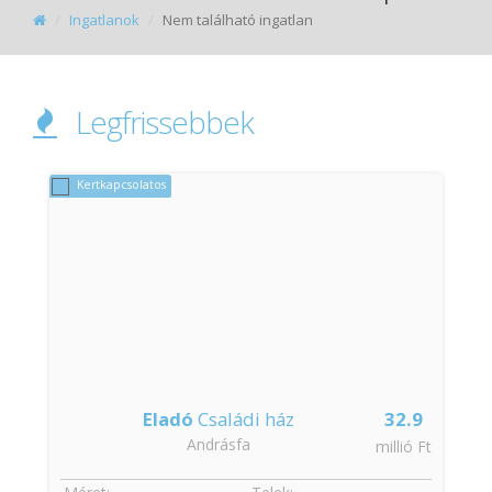
Ingatlanok
Nem található ingatlan
Legfrissebbek
Kertkapcsolatos
Eladó
Családi ház
32.9
Andrásfa
t
millió Ft