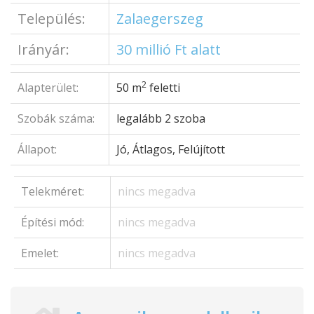
Település:
Zalaegerszeg
Irányár:
30 millió Ft alatt
2
Alapterület:
50 m
feletti
Szobák száma:
legalább 2 szoba
Állapot:
Jó, Átlagos, Felújított
Telekméret:
nincs megadva
Építési mód:
nincs megadva
Emelet:
nincs megadva