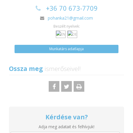
+36 70 673-7709
pohanka21@gmail.com
Beszélt nyelvek:
Munkatárs adatlapja
Ossza meg
ismerőseivel!
Kérdése van?
Adja meg adatait és felhívjuk!