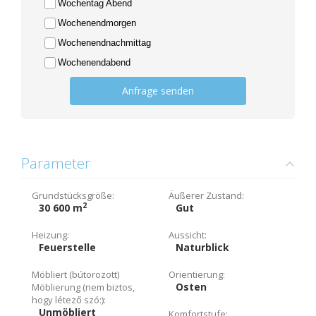
Wochentag Abend
Wochenendmorgen
Wochenendnachmittag
Wochenendabend
Anfrage senden
Parameter
Grundstücksgröße:
Äußerer Zustand:
2
30 600 m
Gut
Heizung:
Aussicht:
Feuerstelle
Naturblick
Möbliert (bútorozott)
Orientierung:
Osten
Möblierung (nem biztos,
hogy létező szó:):
Unmöbliert
Komfortstufe: