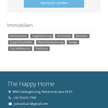
Nachricht senden
Immobilien
Familienhaus
Ziegelwohnung
Ferienhaus
Baustelle
Doppelhaushälfte
Plattenbauwohnung
Garage
Geschäftsräume
Stadthaus
The Happy Home
8900 Zalaegerszeg, Nekeresdi utca 29-31.
+36 70 673-7709
pohanka21@gmail.com