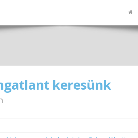
ngatlant keresünk
n