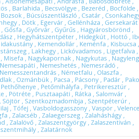
 , Alsónemesapáti , Andrásfa , Babosdöbréte ,
ös , Barlahida , Becsvölgye , Bezeréd , Bocfölde ,
 Bozsok , Búcsúszentlászló , Csatár , Csonkaheg
hegy , Dötk , Egervár , Gellénháza , Gersekarát 
, Gősfa , Győrvár , Gyűrűs , Hagyárosbörönd ,
ász , Hegyhátszentpéter , Hidegkút , Hottó , Ib
ehidakustány , Kemendollár , Keménfa , Kisbucsa 
Kustánszeg , Lakhegy , Lickóvadamos , Ligetfalva ,
 , Misefa , Nagykapornak , Nagykutas , Nagylengy
 , Nemesapáti , Nemeshetés , Nemesrádó ,
emesszentandrás , Németfalu , Olaszfa ,
ak , Ozmánbük , Pacsa , Pácsony , Padár , Pako
, Pethőhenye , Petőmihályfa , Petrikeresztúr ,
 , Pötréte , Pusztaapáti , Rátka , Salomvár ,
 , Söjtör , Szentkozmadombja , Szentpéterúr ,
ilaj , Tófej , Vasboldogasszony , Vaspör , Velence
fa , Zalacséb , Zalaegerszeg , Zalaháshágy ,
nd , Zalalövő , Zalaszentgyörgy , Zalaszentiván ,
laszentmihály , Zalatárnok