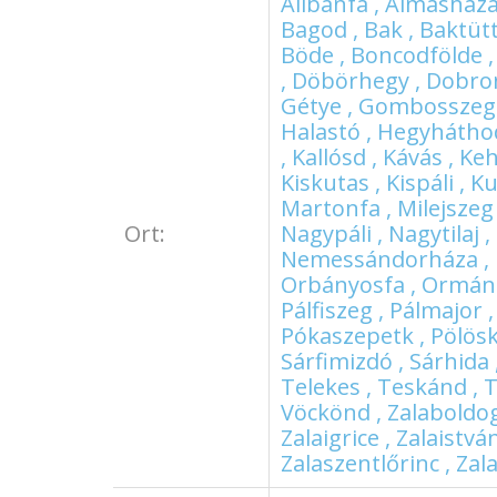
Alibánfa , Almásháza
Bagod , Bak , Baktütt
Böde , Boncodfölde ,
, Döbörhegy , Dobron
Gétye , Gombosszeg 
Halastó , Hegyháthod
, Kallósd , Kávás , K
Kiskutas , Kispáli , 
Martonfa , Milejszeg
Ort:
Nagypáli , Nagytilaj
Nemessándorháza , N
Orbányosfa , Ormándl
Pálfiszeg , Pálmajor 
Pókaszepetk , Pölöske
Sárfimizdó , Sárhida
Telekes , Teskánd , T
Vöckönd , Zalaboldog
Zalaigrice , Zalaistvá
Zalaszentlőrinc , Za