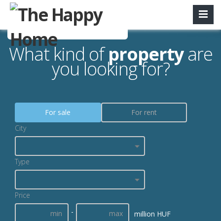
What kind of
property
are
you looking for?
For sale
For rent
City
Type
Price
-
million HUF