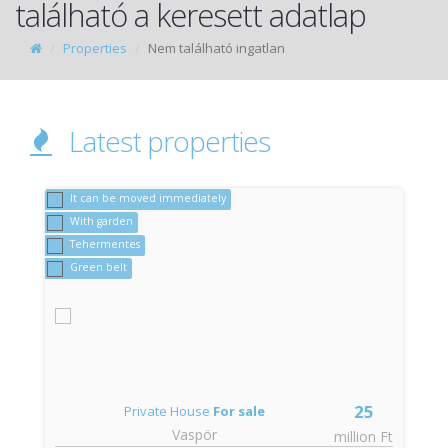
található a keresett adatlap
Properties
Nem található ingatlan
Latest properties
It can be moved immediately
With garden
Tehermentes
Green belt
25
Private House
For sale
Vaspör
t
million Ft