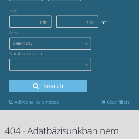
Size
-
2
m
Area
Select city
Number of rooms
Search
Additional parameters
Clear filters
404 - Adatbázisunkban nem