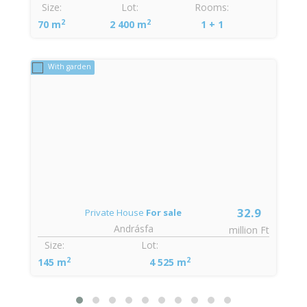
Size:
Lot:
Rooms:
2
2
70 m
2 400 m
1 + 1
With garden
32.9
Private House
For sale
Andrásfa
t
million Ft
Size:
Lot:
2
2
145 m
4 525 m