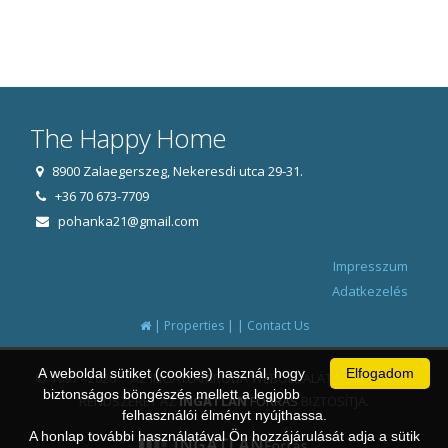
The Happy Home
8900 Zalaegerszeg, Nekeresdi utca 29-31.
+36 70 673-7709
pohanka21@gmail.com
Impresszum
Adatkezelés
|
|
|
Properties
Contact Us
A weboldal sütiket (cookies) használ, hogy
Elfogadom
© 1997 - 2026 AZ INGATLANIRODA WEBOLDALÁT ÉS ÜGYVITELI
biztonságos böngészés mellett a legjobb
RENDSZERÉT AZ
INGATLAN
FORRÁS
BIZTOSÍTJA.
felhasználói élményt nyújthassa.
A honlap további használatával Ön hozzájárulását adja a sütik