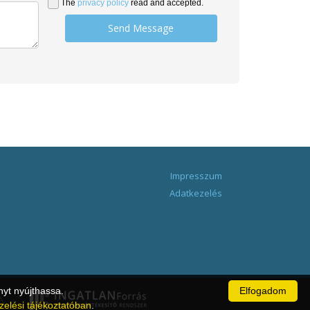
The
privacy policy
read and accepted.
Send Message
Impresszum
Adatkezelés
nyt nyújthassa.
Elfogadom
A.
zelési tájékoztatóban
.