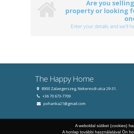
Are you selling
property or looking f
on
Enter your details and we'll he
The Happy Home
8900 Zalaegerszeg, Nekeresdi utca 29-31.
+36 70 673-7709
pohanka21@gmail.com
A weboldal sütiket (cookies) h
© 1997 - 2026 AZ INGATLANIRODA
A honlap további használatával Ön hoz