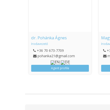
dr. Pohánka Ágnes
Magy
Irodavezető
Iroda
+36 70 673-7709
+
pohanka21@gmail.com
m
Agent profile