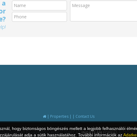
 a
or
e?
lp!
|
|
|
Properties
Contact Us
asznál, hogy biztonságos böngészés mellett a legjobb felhasználói élmé
 WEBOLDALÁT ÉS ÜGYVITELI RENDSZERÉT AZ
INGATLAN
FORRÁS
BIZTOSÍTJ
zájárulását adja a sütik használatához. További információk az
Adatke