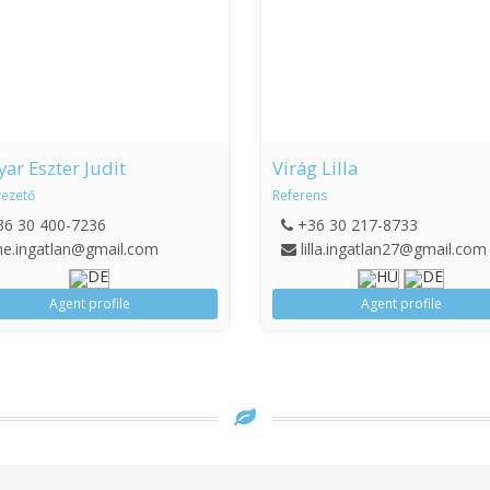
ar Eszter Judit
Virág Lilla
vezető
Referens
36 30 400-7236
+36 30 217-8733
e.ingatlan@gmail.com
lilla.ingatlan27@gmail.com
Agent profile
Agent profile