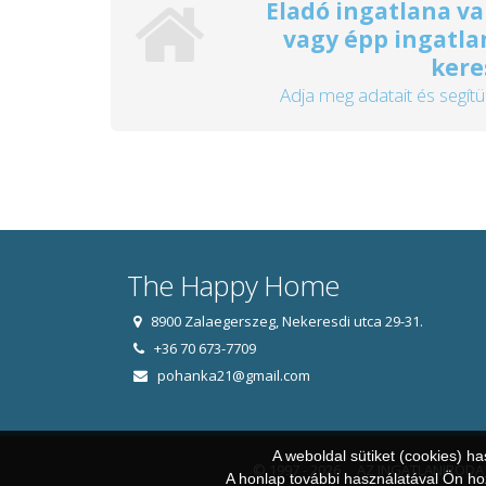
Eladó ingatlana va
vagy épp ingatla
kere
Adja meg adatait és segítü
The Happy Home
8900 Zalaegerszeg, Nekeresdi utca 29-31.
+36 70 673-7709
pohanka21@gmail.com
A weboldal sütiket (cookies) h
© 1997 - 2026 AZ INGATLANIRODA
A honlap további használatával Ön hoz