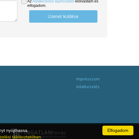
Az
Adatkezelési tájékoztatót
elolvastam és
elfogadom.
Üzenet küldése
Impresszum
Adatkezelés
nyt nyújthassa.
Elfogadom
A.
zelési tájékoztatóban
.