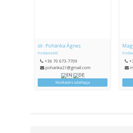
dr. Pohánka Ágnes
Magy
Irodavezető
Iroda
+36 70 673-7709
+
pohanka21@gmail.com
m
Munkatárs adatlapja