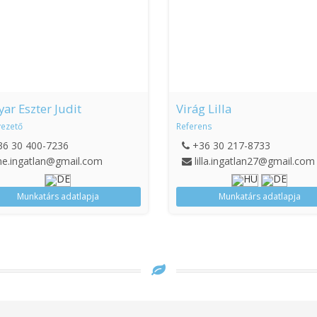
ar Eszter Judit
Virág Lilla
vezető
Referens
36 30 400-7236
+36 30 217-8733
e.ingatlan@gmail.com
lilla.ingatlan27@gmail.com
Munkatárs adatlapja
Munkatárs adatlapja