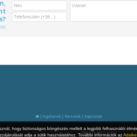
n,
nt
s?
nk!
|
|
|
Ingatlanok
Keresünk
Kapcsolat
asznál, hogy biztonságos böngészés mellett a legjobb felhasználói élmé
 WEBOLDALÁT ÉS ÜGYVITELI RENDSZERÉT AZ
INGATLAN
FORRÁS
BIZTOSÍTJ
zájárulását adja a sütik használatához. További információk az
Adatke