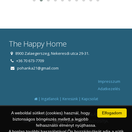
The Happy Home
8900 Zalaegerszeg, Nekeresdi utca 29-31.
+36 70 673-7709
pohanka21@gmail.com
Impresszum
Adatkezelés
|
|
|
Ingatlanok
Keresünk
Kapcsolat
A weboldal sütiket (cookies) használ, hogy
Elfogadom
© 1997 - 2026 AZ INGATLANIRODA WEBOLDALÁT ÉS ÜGYVITELI
biztonságos böngészés mellett a legjobb
RENDSZERÉT AZ
INGATLAN
FORRÁS
BIZTOSÍTJA.
felhasználói élményt nyújthassa.
A honlap további használatával Ön hozzájárulását adja a sütik