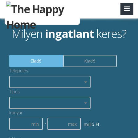
Milyen
ingatlant
keres?
Eladó
Kiadó
Település
Típus
Irányár
-
millió Ft