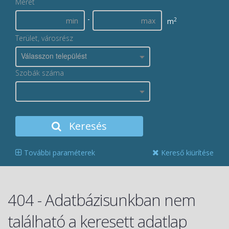
Méret
-
2
m
Terület, városrész
Válasszon települést
Szobák száma
Keresés
További paraméterek
Kereső kiürítése
404 - Adatbázisunkban nem
található a keresett adatlap