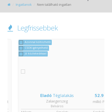
Ingatlanok
Nem található ingatlan
Legfrissebbek
Azonnal költözhető
CSOK igényelhető
Jó közlekedéssel
Eladó
Téglalakás
52.9
Zalaegerszeg
t
millió Ft
Belváros