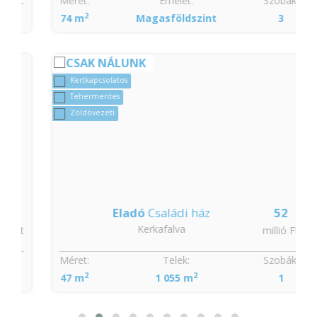
:
Méret:
Emelet:
Szobák:
2
74 m
Magasföldszint
3
CSAK NÁLUNK
Kertkapcsolatos
Tehermentes
Zöldövezeti
Eladó
Családi ház
52
Kerkafalva
t
millió Ft
Méret:
Telek:
Szobák:
2
2
47 m
1 055 m
1