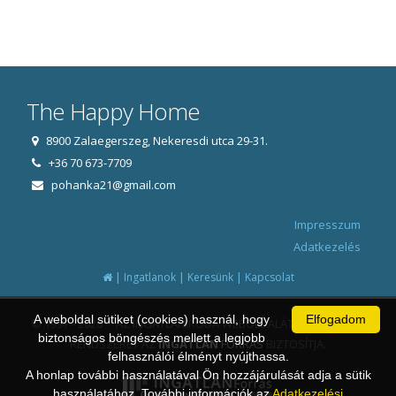
The Happy Home
8900 Zalaegerszeg, Nekeresdi utca 29-31.
+36 70 673-7709
pohanka21@gmail.com
Impresszum
Adatkezelés
|
|
|
Ingatlanok
Keresünk
Kapcsolat
A weboldal sütiket (cookies) használ, hogy
Elfogadom
© 1997 - 2026 AZ INGATLANIRODA WEBOLDALÁT ÉS ÜGYVITELI
biztonságos böngészés mellett a legjobb
RENDSZERÉT AZ
INGATLAN
FORRÁS
BIZTOSÍTJA.
felhasználói élményt nyújthassa.
A honlap további használatával Ön hozzájárulását adja a sütik
használatához. További információk az
Adatkezelési