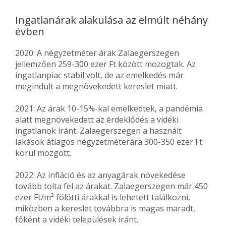
Ingatlanárak alakulása az elmúlt néhány
évben
2020: A négyzetméter árak Zalaegerszegen
jellemzően 259-300 ezer Ft között mozogtak. Az
ingatlanpiac stabil volt, de az emelkedés már
megindult a megnövekedett kereslet miatt.
2021: Az árak 10-15%-kal emelkedtek, a pandémia
alatt megnövekedett az érdeklődés a vidéki
ingatlanok iránt. Zalaegerszegen a használt
lakások átlagos négyzetméterára 300-350 ezer Ft
körül mozgott.
2022: Az infláció és az anyagárak növekedése
tovább tolta fel az árakat. Zalaegerszegen már 450
ezer Ft/m² fölötti árakkal is lehetett találkozni,
miközben a kereslet továbbra is magas maradt,
főként a vidéki települések iránt.