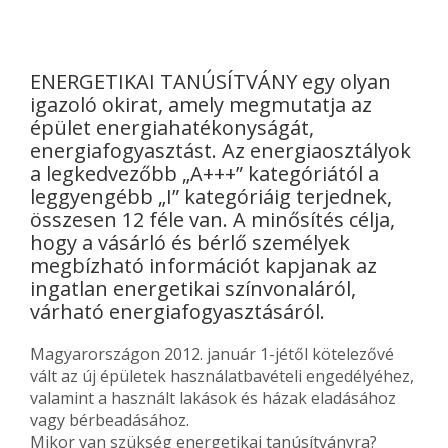
ENERGETIKAI TANÚSÍTVÁNY egy olyan
igazoló okirat, amely megmutatja az
épület energiahatékonyságát,
energiafogyasztást. Az energiaosztályok
a legkedvezőbb „A+++” kategóriától a
leggyengébb „I” kategóriáig terjednek,
összesen 12 féle van. A minősítés célja,
hogy a vásárló és bérlő személyek
megbízható információt kapjanak az
ingatlan energetikai színvonaláról,
várható energiafogyasztásáról.
Magyarországon 2012. január 1-jétől kötelezővé
vált az új épületek használatbavételi engedélyéhez,
valamint a használt lakások és házak eladásához
vagy bérbeadásához.
Mikor van szükség energetikai tanúsítványra?