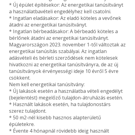
* Új épület építésekor: Az energetikai tanúsítványt
a használatbavételi engedélyhez kell csatolni.
* Ingatlan eladásakor: Az eladó köteles a vevőnek
átadni az energetikai tanúsítványt.
* Ingatlan bérbeadásakor: A bérbeadó köteles a
bérlőnek átadni az energetikai tanúsítványt.
Magyarországon 2023. november 1-től változtak az
energetikai tanúsítás szabályai. Az ingatlan
adásvételi és bérleti szerződések nem kötelesek
hivatkozni az energetikai tanúsítványra, de az új
tanúsítványok érvényességi ideje 10 évről 5 évre
csökkent.
Nem kell energetikai tanúsítvány:
* Új lakások esetén a használatba vételi engedélyt
(bejelentést) megelőző tulajdon-átruházás esetén.
* Használt lakások esetén, ha tulajdonostárs
szerez tulajdont.
* 50 m2-nél kisebb hasznos alapterületű
épületekre.
* Évente 4 hónapnál rövidebb ideig használt