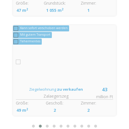
Größe:
Grundstück:
Zimmer:
2
2
47 m
1 055 m
1
Kann sofort verschoben werden
Mit gutem Transport
Tehermentes
43
Ziegelwohnung
zu verkaufen
Zalaegerszeg
t
million Ft
Größe:
Geschoß:
Zimmer:
2
49 m
2
2