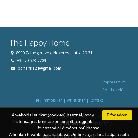
The Happy Home
8900 Zalaegerszeg, Nekeresdi utca 29-31.
+36 70 673-7709
pohanka21@gmail.com
Impresszum
Adatkezelés
|
|
|
Immobilien
Wir suchen
Kontakt
A weboldal sütiket (cookies) használ, hogy
Elfogadom
© 1997 - 2026 AZ INGATLANIRODA WEBOLDALÁT ÉS ÜGYVITELI
biztonságos böngészés mellett a legjobb
RENDSZERÉT AZ
INGATLAN
FORRÁS
BIZTOSÍTJA.
felhasználói élményt nyújthassa.
A honlap további használatával Ön hozzájárulását adja a sütik