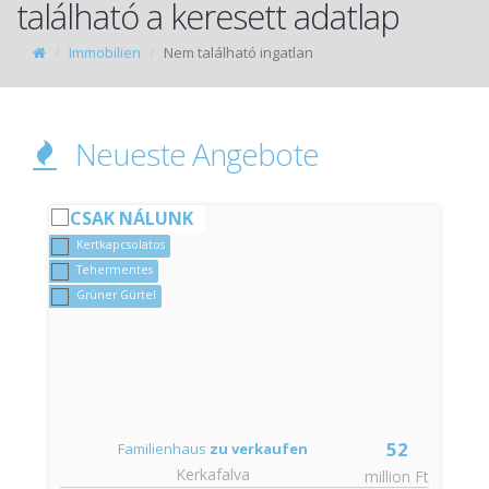
található a keresett adatlap
Immobilien
Nem található ingatlan
Neueste Angebote
CSAK NÁLUNK
Kertkapcsolatos
Tehermentes
Grüner Gürtel
52
Familienhaus
zu verkaufen
Kerkafalva
t
million Ft